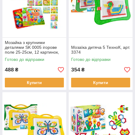
Мозайка з крупними
деталями SK 0005 ігорове
Мозаїка дитяча 5 ТехноК, арт.
поле 25-25см, 12 картинок,
3374
46 фішок, в коробці, 31,5-
Готово до відправки
Готово до відправки
31,5-5см
488
354
₴
₴
Купити
Купити