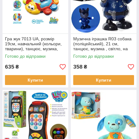
Гра жук 7013 UA, розмір
Музична іграшка R03 собака
19см, навчальний (кольори,
(поліцейський), 21 см,
тварини), танцює, музика,
танцює, музика , світло, на
звук (українською), світло, на
батарейках.
Готово до відправки
Готово до відправки
батарейках, в коробці
635
358
₴
₴
Купити
Купити