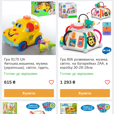
Гра 9170 UA
Гра 806 розвиваюча, музика,
Автошка,машинка, музика
світло, на батарейках 2АА, в
(українська), світло, їздить,
коробці 30-28-18см.
сортер, на батарейці, в
Готово до відправки
Готово до відправки
коробці, 23,5-15,5-15см
615
1 293
₴
₴
Купити
Купити