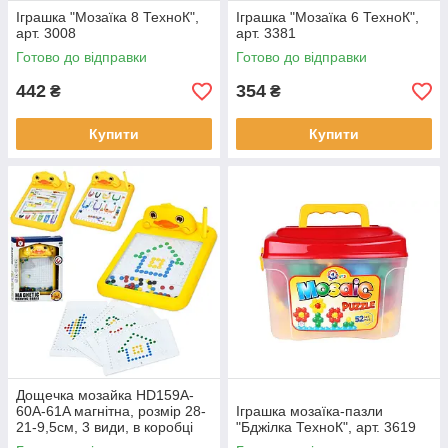
Іграшка "Мозаїка 8 ТехноК",
Іграшка "Мозаїка 6 ТехноК",
арт. 3008
арт. 3381
Готово до відправки
Готово до відправки
442
354
₴
₴
Купити
Купити
Дощечка мозайка HD159A-
60A-61A магнітна, розмір 28-
Іграшка мозаїка-пазли
21-9,5см, 3 види, в коробці
"Бджілка ТехноК", арт. 3619
25-32-4см