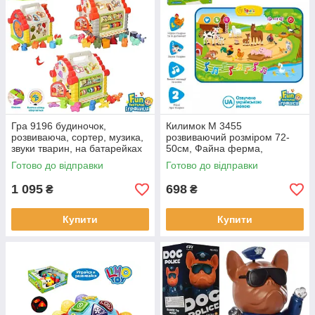
Гра 9196 будиночок,
Килимок M 3455
розвиваюча, сортер, музика,
розвиваючий розміром 72-
звуки тварин, на батарейках
50см, Файна ферма,
3АА, в коробці 22-21-21см.
озвучено українською,
Готово до відправки
Готово до відправки
музика, на батарейках, в
коробці 50-37-4.5 см
1 095
698
₴
₴
Купити
Купити