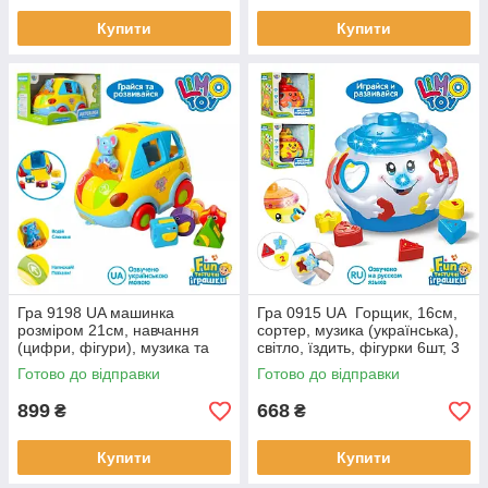
Купити
Купити
Гра 9198 UA машинка
Гра 0915 UA Горщик, 16см,
розміром 21см, навчання
сортер, музика (українська),
(цифри, фігури), музика та
світло, їздить, фігурки 6шт, 3
звук (українська).
кольори, на батарейках,
Готово до відправки
Готово до відправки
коробка, 23-23-15см
899
668
₴
₴
Купити
Купити