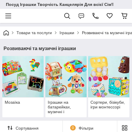
Посуд Іграшки Творчість Канцелярія Для всієї Сім'ї
Товари та послуги
Іграшки
Розвиваючі та музичні ігр
Розвиваючі та музичні іграшки
Мозаїка
Іграшки на
Сортери, бізікуби,
батарейках,
ігри монтессорі
музичні і
розвиваючі
Сортування
0
Фільтри