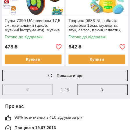
Пульт 7390 UA розміром 17,5
Тварина 0686-NL собачка
см, навчальний (цифр,
розміром 15см, музика та
музичні інструменти), музика
звук, світло, плюш+пластик,
українська, світло, 2 кольори,
на батарейках, в коробці
Готово до відправки
Готово до відправки
в коробці 21-12,5-5,
20,5-21,5-11,5 см
478
642
₴
₴
Купити
Купити
Показати ще
1
/ 8
Про нас
98% позитивних з 410 відгуків за рік
Працює з 19.07.2016