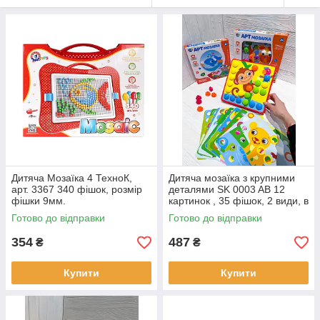
Дитяча Мозаїка 4 ТехноК,
Дитяча мозаїка з крупними
арт. 3367 340 фішок, розмір
деталями SK 0003 AB 12
фішки 9мм.
картинок , 35 фішок, 2 види, в
коробці, 26-26-5см
Готово до відправки
Готово до відправки
354
487
₴
₴
Купити
Купити