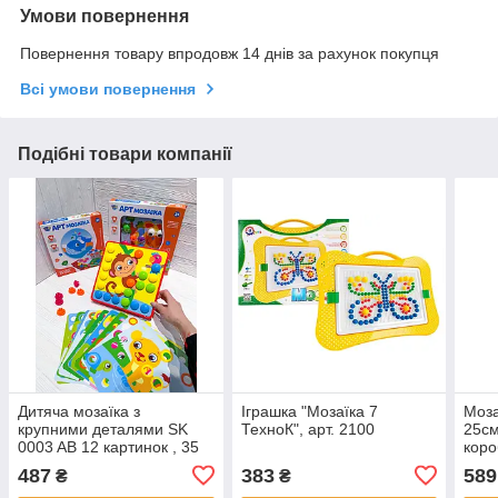
Умови повернення
Повернення товару впродовж 14 днів за рахунок покупця
Всі умови повернення
Подібні товари компанії
Дитяча мозаїка з
Іграшка "Мозаїка 7
Моза
крупними деталями SK
ТехноК", арт. 2100
25см
0003 AB 12 картинок , 35
коро
фішок, 2 види, в коробці,
487
383
589
₴
₴
26-26-5см