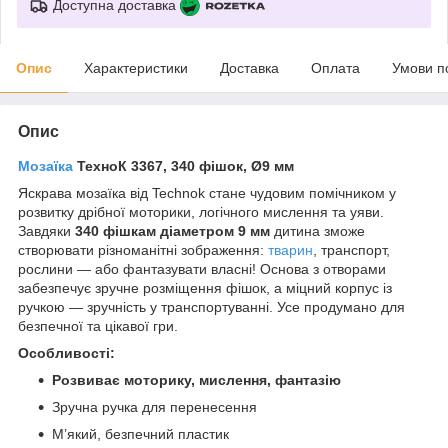
Доступна доставка
Опис
Характеристики
Доставка
Оплата
Умови п
Опис
Мозаїка
ТехноК 3367, 340 фішок, Ø9 мм
Яскрава мозаїка від Technok стане чудовим помічником у
розвитку дрібної моторики, логічного мислення та уяви.
Завдяки
340 фішкам діаметром 9 мм
дитина зможе
створювати різноманітні зображення:
тварин
, транспорт,
рослини — або фантазувати власні! Основа з отворами
забезпечує зручне розміщення фішок, а міцний корпус із
ручкою — зручність у транспортуванні. Усе продумано для
безпечної та цікавої гри.
Особливості:
Розвиває моторику, мислення, фантазію
Зручна ручка для перенесення
М’який, безпечний пластик