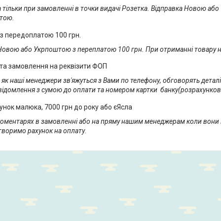
 тільки при замовленні в точки видачі Розетка. Відправка Новою аб
тою.
 з передоплатою 100 грн.
Новою або Укрпоштою з переплатою 100 грн. При отриманні товару н
та замовлення на реквізити ФОП
, як наші менеджери зв'яжуться з Вами по телефону, обговорять деталі 
ідомлення з сумою до оплати та номером картки  банку(розрахунковог
унок малюка, 7000 грн до року або єЯсла
коментарях в замовленні або на пряму нашим менеджерам коли вони 
створимо рахунок на оплату.