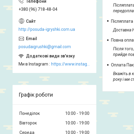
Післяплата
+380 (96) 718-48-04
передопла
Післяплата
http://posuda-igryshki.com.ua
Доставка 
Повна опла
posudaigrushki@gmail.com
Після того
прийде пов
Ми в Instagram
https://www.instagram.com/posud_igrashki
Оплата Пак
Вкажіть в 
року і ми 
Графік роботи
Понеділок
10:00
19:00
Вівторок
10:00
19:00
Середа
10:00
19:00