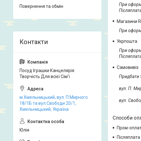
При оформл
Повернення та обмін
Післяплат
Магазини R
При оформл
Укрпошта
При оформл
Післяплат
Самовивіз
Посуд Іграшки Канцелярія
Творчість Для всієї Сім'ї
Придбати 
вул. П. Ми
м.Хмельницький, вул. П.Мирного
вул. Свобо
18/1Б та вул.Свободи 20/1,
Хмельницький, Україна
Способи оп
Пром-опла
Юлія
Післяплата