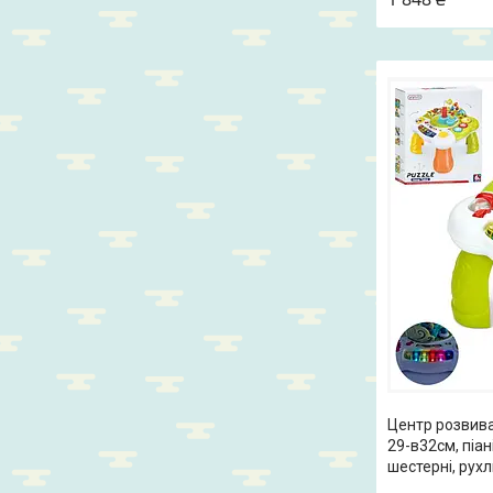
Центр розвива
29-в32см, піані
шестерні, рухл