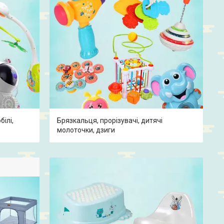
білі,
Брязкальця, прорізувачі, дитячі
молоточки, дзиги