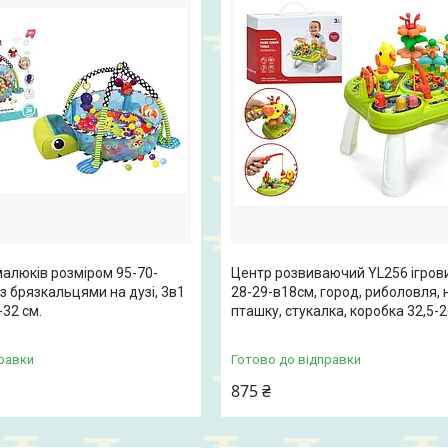
алюків розміром 95-70-
Центр розвиваючий YL256 ігров
з брязкальцями на дузі, 3в1
28-29-в18см, город, риболовля, 
-32 см.
пташку, стукалка, коробка 32,5-2
равки
Готово до відправки
875 ₴