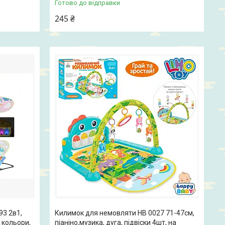
Готово до відправки
245 ₴
93 2в1,
Килимок для немовляти HB 0027 71-47см,
2 кольори,
піаніно,музика, дуга, підвіски 4шт, на