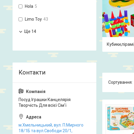
Hola
5
Limo Toy
43
Ще 14
Кубики,пірам
Посуд Іграшки Канцелярія
Творчість Для всієї Сім'ї
м.Хмельницький, вул. П.Мирного
18/1Б та вул.Свободи 20/1,