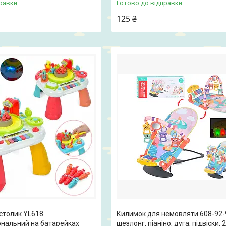
равки
Готово до відправки
125 ₴
столик YL618
Килимок для немовляти 608-92-
ональний на батарейках
шезлонг, піаніно, дуга, підвіски, 