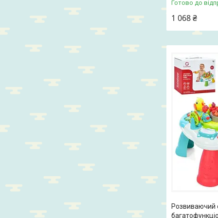
Готово до відп
1 068 ₴
Розвиваючий 
багатофункці