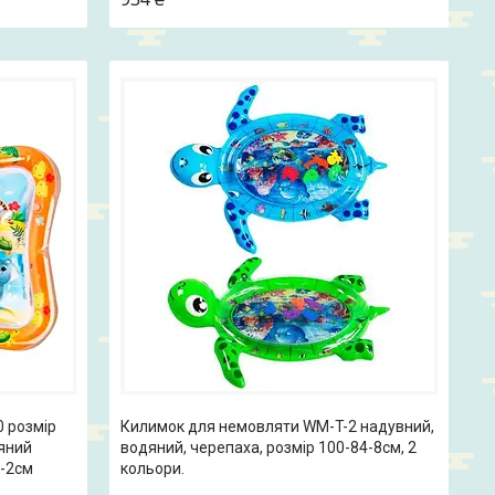
 розмір
Килимок для немовляти WM-T-2 надувний,
яний
водяний, черепаха, розмір 100-84-8см, 2
5-2см
кольори.