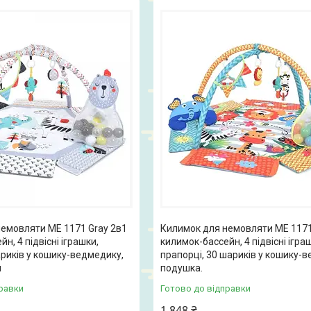
емовляти ME 1171 Gray 2в1
Килимок для немовляти ME 1171
н, 4 підвісні іграшки,
килимок-бассейн, 4 підвісні ігра
риків у кошику-ведмедику,
прапорці, 30 шариків у кошику-
й
подушка.
равки
Готово до відправки
1 848 ₴