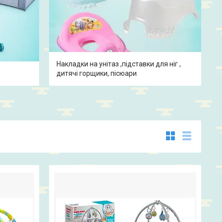
Накладки на унітаз ,підставки для ніг ,
дитячі горщики, пісюари