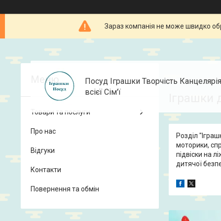
Зараз компанія не може швидко об
Посуд Іграшки Творчість Канцелярі
всієї Сім'ї
Іграшки 
Товари та послуги
Про нас
Розділ "Іграш
моторики, сп
Відгуки
підвіски на л
дитячої безп
Контакти
Повернення та обмін