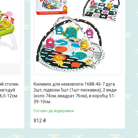
ий столик
Килимок для немовляти 1688-46-7 дуга
нагодуй
2шт, підвіски 5шт (1шт-пискавка), 2 види
6,5-12см.
(коло 74см, квадрат 76см), в коробці 51-
39-10см
Готово до відправки
812 ₴