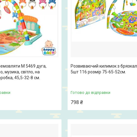
емовляти М 5469 дуга,
Розвиваючий килимок з брязка
но, музика, світло, на
5шт 116 розмір 75-65-52см.
робка, 45,5-32-8 см.
равки
Готово до відправки
798 ₴