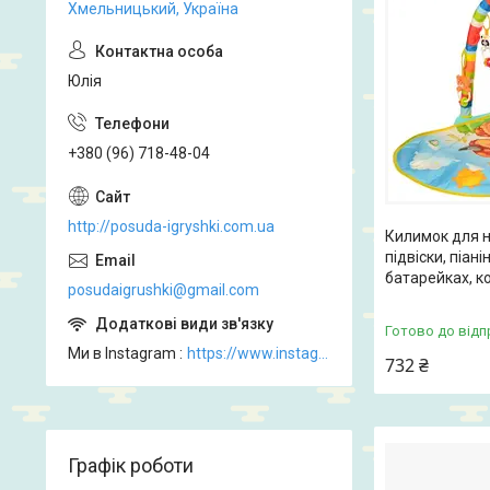
Хмельницький, Україна
Юлія
+380 (96) 718-48-04
http://posuda-igryshki.com.ua
Килимок для н
підвіски, піані
батарейках, ко
posudaigrushki@gmail.com
Готово до відп
Ми в Instagram
https://www.instagram.com/posud_igrashki
732 ₴
Графік роботи