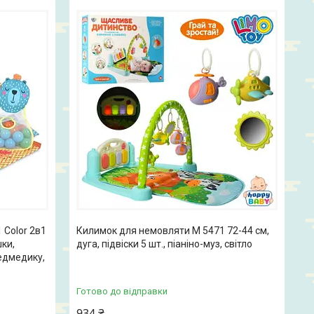
 Color 2в1
Килимок для немовляти M 5471 72-44 см,
шки,
дуга, підвіски 5 шт., піаніно-муз, світло
ведмедику,
Готово до відправки
934 ₴