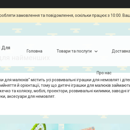
робляти замовлення та повідомлення, оскільки працює з 10:00. Ва
я Для
Головна
Товари та послуги
Доставка
для найменших
Про нас
ки для малюків" містить усі розвивальні іграшки для немовлят і діте
рийняття й орієнтації, тому що дитячі іграшки для малюків займаю
іжечко та коляску, мобілі, проектори, розвивальні килимки, заводні 
еки, аксесуари для немовлят.