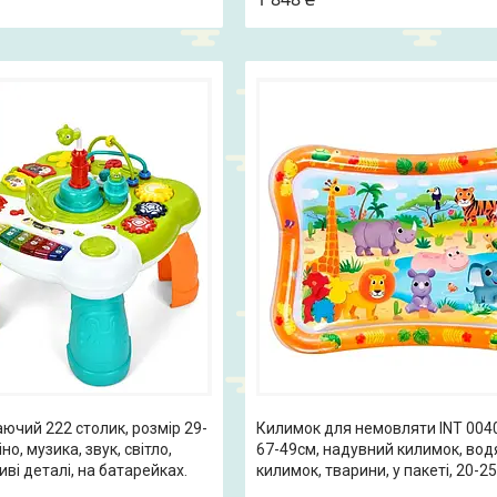
ючий 222 столик, розмір 29-
Килимок для немовляти INT 0040
но, музика, звук, світло,
67-49см, надувний килимок, вод
иві деталі, на батарейках.
килимок, тварини, у пакеті, 20-2