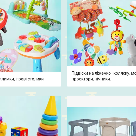
Підвіски на ліжечко і коляску, мо
лимки, ігрові столики
проектори, нічники.