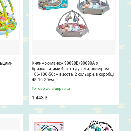
льцями
Килимок-манеж 98898B/98898A з
брязкальцями 4шт та дугами, розміром
106-106-56см висота, 2 кольори, в коробці
48-10-30см.
Готово до відправки
1 448 ₴