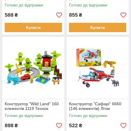
шуруповерт-рухлива
Готово до відправки
Готово до відправки
насадка, на батарейках, в
коробці 41,5-29
588
855
₴
₴
Купити
Купити
Конструктор "Wild Land" 160
Конструктор "Сафарі" 6660
елементів 1119 Технок
(146 елементів) Літак
Готово до відправки
Готово до відправки
898
522
₴
₴