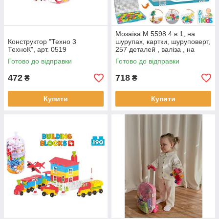
Мозаїка M 5598 4 в 1, на
Конструктор "Техно 3
шурупах, картки, шуруповерт,
ТехноК", арт. 0519
257 деталей , валіза , на
батарейках, в коробці, 31-25-
Готово до відправки
Готово до відправки
8,5 см.
472
718
₴
₴
Купити
Купити