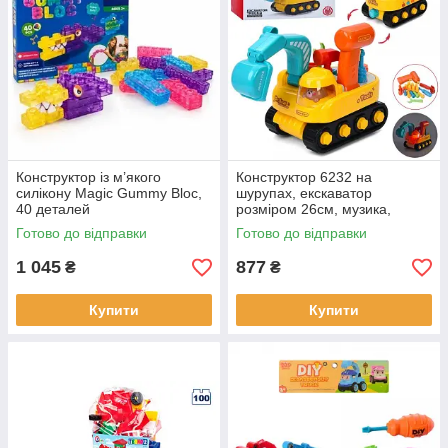
Конструктор із м’якого
Конструктор 6232 на
силікону Magic Gummy Bloc,
шурупах, екскаватор
40 деталей
розміром 26см, музика,
їздить, шуруповерт, на
Готово до відправки
Готово до відправки
батарейках, в коробці 26,5-
16-14см
1 045
877
₴
₴
Купити
Купити