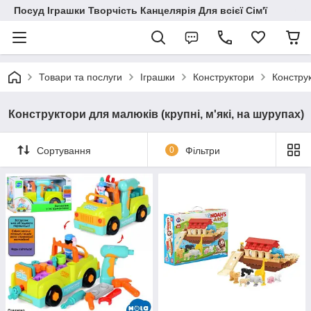
Посуд Іграшки Творчість Канцелярія Для всієї Сім'ї
Товари та послуги
Іграшки
Конструктори
Конструк
Конструктори для малюків (крупні, м'які, на шурупах)
Сортування
0
Фільтри