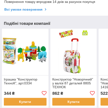
Повернення товару впродовж 14 днів за рахунок покупця
Всі умови повернення
Подібні товари компанії
Іграшка "Конструктор
Конструктор "Новорічний"
Конс
ТехноК", арт.0334
у валізі 87 деталей 8805
"Нов
ТЕХНОК
1416
344
862
522
₴
₴
Купити
Купити