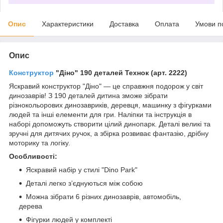
Опис
Характеристики
Доставка
Оплата
Умови п
Опис
Конструктор
"Діно" 190 деталей Технок (арт. 2222)
Яскравий конструктор "Діно" — це справжня подорож у світ
динозаврів! З 190 деталей дитина зможе зібрати
різнокольорових динозавриків, деревця, машинку з фігурками
людей та інші елементи для гри. Наліпки та інструкція в
наборі допоможуть створити цілий динопарк. Деталі великі та
зручні для дитячих ручок, а збірка розвиває фантазію, дрібну
моторику та логіку.
Особливості:
Яскравий набір у стилі "Dino Park"
Деталі легко з’єднуються між собою
Можна зібрати 6 різних динозаврів, автомобіль,
дерева
Фігурки людей у комплекті