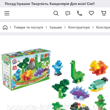
Посуд Іграшки Творчість Канцелярія Для всієї Сім'ї
Товари та послуги
Іграшки
Конструктори
Конструк