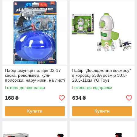
Набір амуніції поліція 32-17
Набір "Дослідження космосу"
каска, револьвер, кулі-
в коробці 538A розмір 30,5-
присоски, наручники, на листі
29,5-11см YG Toys
26-37-8см
Готово до відправки
Готово до відправки
168
634
₴
₴
Купити
Купити