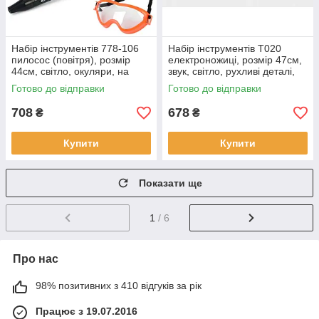
Набір інструментів 778-106
Набір інструментів T020
пилосос (повітря), розмір
електроножиці, розмір 47см,
44см, світло, окуляри, на
звук, світло, рухливі деталі,
батарейках, в коробці 50-21-
на батарейках.
Готово до відправки
Готово до відправки
11см
708
678
₴
₴
Купити
Купити
Показати ще
1
/ 6
Про нас
98% позитивних з 410 відгуків за рік
Працює з 19.07.2016