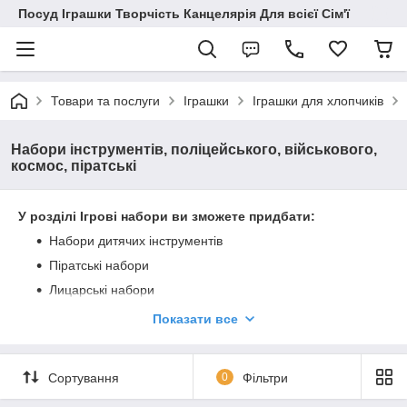
Посуд Іграшки Творчість Канцелярія Для всієї Сім'ї
Товари та послуги
Іграшки
Іграшки для хлопчиків
Набори інструментів, поліцейського, військового,
космос, піратські
У розділі Ігрові набори ви зможете придбати:
Набори дитячих інструментів
Піратські набори
Лицарські набори
Набори ніндзя
Показати все
Іграшкові рації
Набори поліцейського
Сортування
0
Фільтри
Військові набори з солдатиками