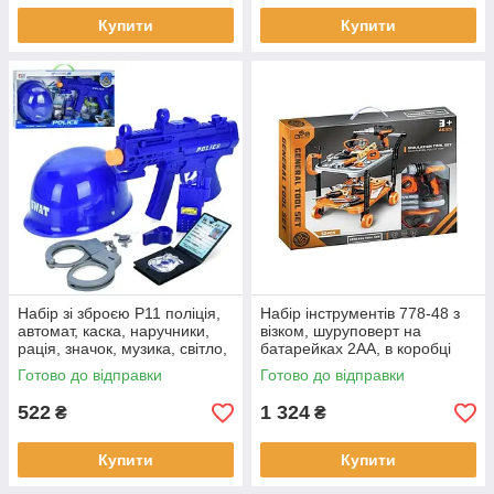
Купити
Купити
Набір зі зброєю P11 поліція,
Набір інструментів 778-48 з
автомат, каска, наручники,
візком, шуруповерт на
рація, значок, музика, світло,
батарейках 2АА, в коробці
на батарейках, коробка 52,5-
50,6-6,5-39,5см
Готово до відправки
Готово до відправки
31-5,5см
522
1 324
₴
₴
Купити
Купити