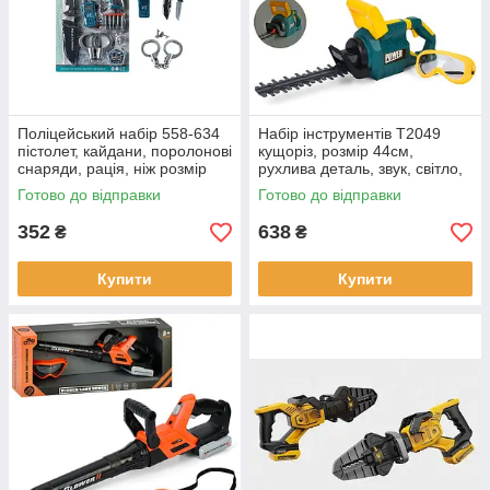
Поліцейський набір 558-634
Набір інструментів T2049
пістолет, кайдани, поролонові
кущоріз, розмір 44см,
снаряди, рація, ніж розмір
рухлива деталь, звук, світло,
пакування 47,6-27-4 см
окуляри 13см, на
Готово до відправки
Готово до відправки
батарейках, в коробці 48,5-
19-11см
352
638
₴
₴
Купити
Купити