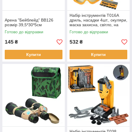
Набір iнструментів T016A
Арена "Бейблейд" BB126
дриль, насадки 4шт., окуляри,
розмір 39,5*30*5см
маска захисна, світло, на
батарейках 3 АА, в коробці,
Готово до відправки
Готово до відправки
32,5-23,5-6,5см.
145
532
₴
₴
Купити
Купити
Набір інструментів T038