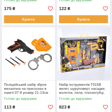
Готово до відправки
Готово до відправки
175
122
₴
₴
Купити
Купити
Поліцейський набір зброя
Набір інструментів T015B
механічна на присосках в
жилет, шуруповерт, насадки,
пакеті 07-8 розмір 21-13см
молоток, пила, плоскогубці,
викрутка, рулетка, болти, на
Готово до відправки
Готово до відправки
батарейках.
113
823
₴
₴