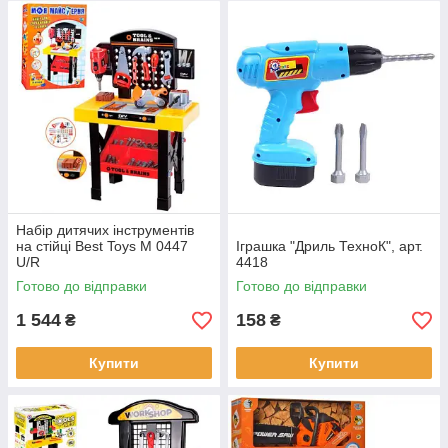
Набір дитячих інструментів
на стійці Best Toys M 0447
Іграшка "Дриль ТехноК", арт.
U/R
4418
Готово до відправки
Готово до відправки
1 544
158
₴
₴
Купити
Купити