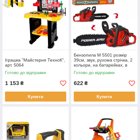
Бензопила М 5501 розмір
Іграшка "Майстерня ТехноК",
39см, звук, рухома стрічка, 2
арт. 5064
кольори, на батарейках, в
коробціі, 40-20-10см
Готово до відправки
Готово до відправки
1 153
622
₴
₴
Купити
Купити