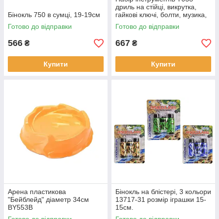
дриль на стійці, викрутка,
Бінокль 750 в сумці, 19-19см
гайкові ключі, болти, музика,
світло, на батарейках.
Готово до відправки
Готово до відправки
566
667
₴
₴
Купити
Купити
Арена пластикова
Бінокль на блістері, 3 кольори
"Бейблейд" діаметр 34см
13717-31 розмір іграшки 15-
BY553B
15см.