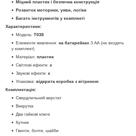
Міцний пластик і безпечна конструкція
Розвиток моторики, уяви, логіки
Багато інструментів у комплекті
Характеристики:
Модель:
T038
Елементи живлення:
на батарейках
3 АА (не входять
у комплект)
Матеріал:
пластик
Світлові ефекти:
є
Звукові ефекти:
є
Упаковка:
відкрита коробка з вітриною
Комплектація:
Свердлильний верстат
Викрутка
Два гайкові ключі
Кутник
Гвинти, болти, шайби