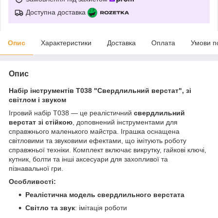
Доступна доставка
Опис
Характеристики
Доставка
Оплата
Умови п
Опис
Набір інструментів T038 "Свердлильний верстат", зі
світлом і звуком
Ігровий набір T038 — це реалістичний
свердлильний
верстат зі стійкою
, доповнений інструментами для
справжнього маленького майстра. Іграшка оснащена
світловими та звуковими ефектами, що імітують роботу
справжньої техніки. Комплект включає викрутку, гайкові ключі,
кутник, болти та інші аксесуари для захопливої та
пізнавальної гри.
Особливості:
Реалістична модель свердлильного верстата
Світло та звук
: імітація роботи