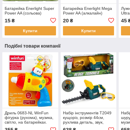
Батарейка Enerlight Super
Батарейка Enerlight Mega
Лужн
Power AA (сольова)
Power AA (алкалайн)
Ultr
15
20
45
₴
₴
Купити
Купити
Подібні товари компанії
Дриль 0683-NL WinFun
Набір інструментів T2049
Набі
фігурка (рухома), музика,
кущоріз, розмір 44см,
шуру
світло, на батарейках.
рухлива деталь, звук,
музи
світло, окуляри 13см, на
бата
355
638
658
₴
₴