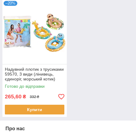
–20%
Надувний плотик з трусиками
59570, 3 види (лінивець,
єдиноріг, морський котик)
Готово до відправки
265,60
₴
332 ₴
Купити
Про нас