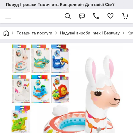
Посуд Іграшки Творчість Канцелярія Для всієї Сім'ї
Товари та послуги
Надувні вироби Intex і Bestway
Кр