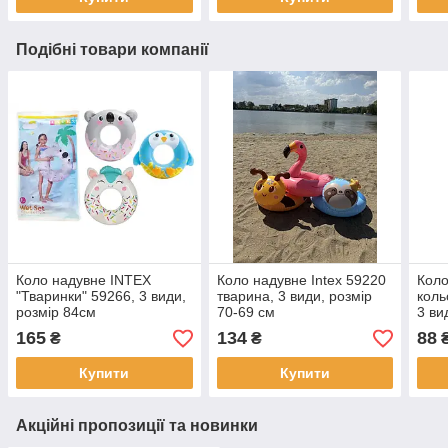
Подібні товари компанії
Коло надувне INTEX
Коло надувне Intex 59220
Коло
"Тваринки" 59266, 3 види,
тварина, 3 види, розмір
коль
розмір 84см
70-69 см
3 ви
см
165
134
88
₴
₴
Купити
Купити
Акційні пропозиції та новинки