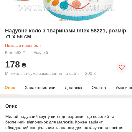
Надувне коло з тваринами Intex 58221, розмір
71 х 56 см
Немає в наявності
Код: 58221
Роздріб
178
₴
Мінімальна сума замовлення на сайті — 200 ₴
Опис
Характеристики
Доставка
Оплата
Умови п
Опис
Милий надувний круг у вигляді тваринки - це веселий та
безпечний відпочинок для малюків. Кожен варіант
обладнаний спеціальним клапаном для накачування повітря,