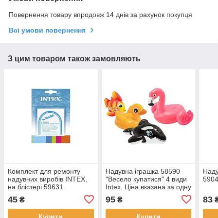
Повернення товару впродовж 14 днів за рахунок покупця
Всі умови повернення
З цим товаром також замовляють
Комплект для ремонту
Надувна іграшка 58590
Наду
надувних виробів INTEX,
"Весело купатися" 4 види
5904
на блістері 59631
Intex. Ціна вказана за одну
іграшку.
45
95
83
₴
₴
Купити
Купити