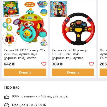
Кермо HB 0077 розмір 21-
Кермо 7737 UK розмір
Моло
22-10см, музика-звук
19,5-19,5см, звук
музик
(українською), світло,
(українська), музика,
УКРА
рухливі деталі, кріплення-
світло, правила
пісн
642
389
265
₴
₴
липучки, 2 кольори, на
світлофора, 2 кольори, на
на б
батарейках.
батарейках.
коро
Купити
Купити
Про нас
98% позитивних з 409 відгуків за рік
Працює з 19.07.2016