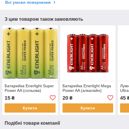
Всі умови повернення
З цим товаром також замовляють
Батарейка Enerlight Super
Батарейка Enerlight Mega
Лужн
Power AA (сольова)
Power AA (алкалайн)
Ultr
15
20
45
₴
₴
Купити
Купити
Подібні товари компанії