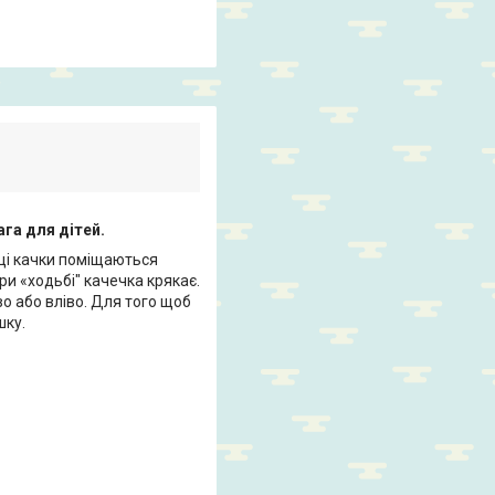
ага для дітей.
нці качки поміщаються
ри «ходьбі" качечка крякає.
 або вліво. Для того щоб
шку.