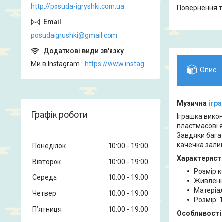
http://posuda-igryshki.com.ua
повернення 
posudaigrushki@gmail.com
Ми в Instagram
https://www.instagram.com/posud_igrashki
Опис
Музична
ігр
Графік роботи
Іграшка викон
пластмасові я
Завдяки бага
качечка залиш
Понеділок
10:00
19:00
Характерист
Вівторок
10:00
19:00
Розмір к
Середа
10:00
19:00
Живлен
Матеріал
Четвер
10:00
19:00
Розмір: 
Пʼятниця
10:00
19:00
Особливості