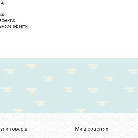
я;
я;
 ефекти;
ьноие ефекти.
упи товарів
Ми в соцсітях