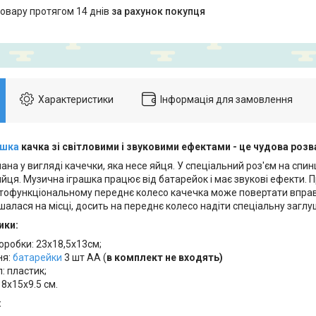
товару протягом 14 днів
за рахунок покупця
Характеристики
Інформація для замовлення
ашка
качка зі світловими і звуковими ефектами - це чудова розв
ана у вигляді качечки, яка несе яйця. У спеціальний роз'єм на спи
йця. Музична іграшка працює від батарейок і має звукові ефекти. П
тофункціональному переднє колесо качечка може повертати вправо
алася на місці, досить на переднє колесо надіти спеціальну заглу
ики:
оробки: 23х18,5х13см;
ня:
батарейки
3 шт АА (
в комплект не входять)
: пластик;
18х15x9.5 см.
: