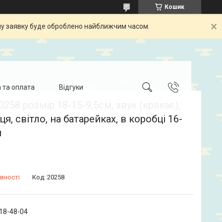
Кошик
шу заявку буде оброблено найближчим часом.
 та оплата
Відгуки
0258 розмір 18-15-9,5см, звук (крякає),
ця, світло, на батарейках, в коробці 16-
м
вності
Код:
20258
718-48-04