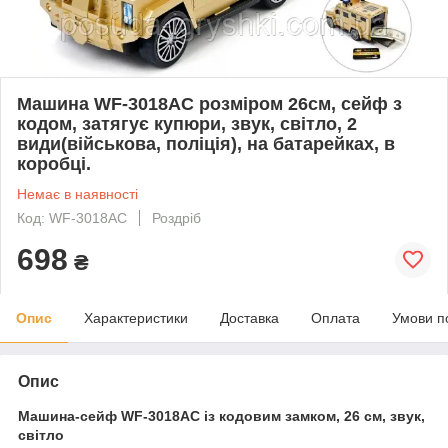
Машина WF-3018AC розміром 26см, сейф з
кодом, затягує купюри, звук, світло, 2
види(військова, поліція), на батарейках, в
коробці.
Немає в наявності
Код: WF-3018AC
Роздріб
698
₴
Опис
Характеристики
Доставка
Оплата
Умови п
Опис
Машина-сейф WF-3018AC із кодовим замком, 26 см, звук,
світло