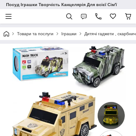
Посуд Іграшки Творчість Канцелярія Для всієї Сім'ї
Товари та послуги
Іграшки
Дитячі гаджети , скарбнич