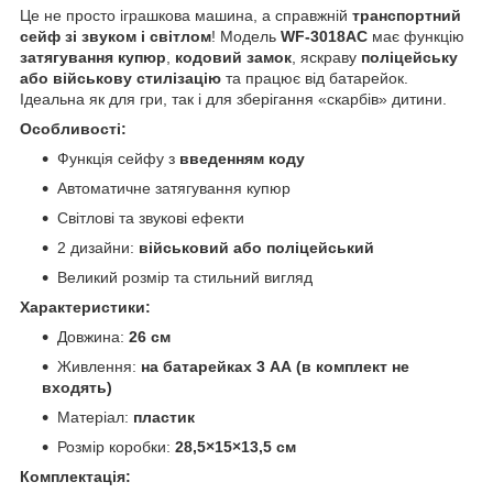
Це не просто іграшкова машина, а справжній
транспортний
сейф зі звуком і світлом
! Модель
WF-3018AC
має функцію
затягування купюр
,
кодовий замок
, яскраву
поліцейську
або військову стилізацію
та працює від батарейок.
Ідеальна як для гри, так і для зберігання «скарбів» дитини.
Особливості:
Функція сейфу з
введенням коду
Автоматичне затягування купюр
Світлові та звукові ефекти
2 дизайни:
військовий або поліцейський
Великий розмір та стильний вигляд
Характеристики:
Довжина:
26 см
Живлення:
на батарейках 3 АА (в комплект не
входять)
Матеріал:
пластик
Розмір коробки:
28,5×15×13,5 см
Комплектація: