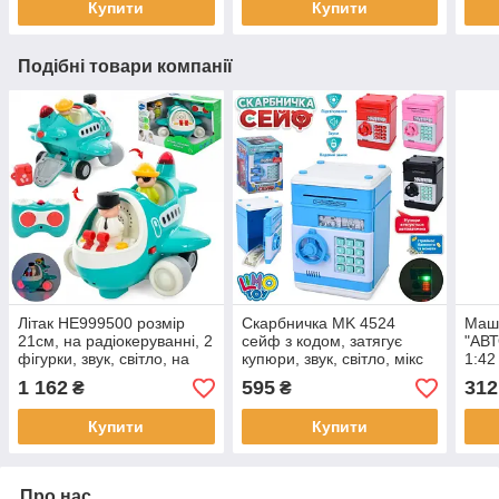
Купити
Купити
Подібні товари компанії
Літак HE999500 розмір
Скарбничка MK 4524
Маш
21см, на радіокеруванні, 2
сейф з кодом, затягує
"АВ
фігурки, звук, світло, на
купюри, звук, світло, мікс
1:42
батарейці, в коробці, 24-
кольорів, на батарейках
бата
1 162
595
312
₴
₴
16-21см
3АА, в коробці 15-21-15см
відк
коро
Купити
Купити
Про нас