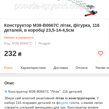
Конструктор M38-B0667C літак, фігурка, 116
деталей, в коробці 23,5-14-4,5см
Немає в наявності
Код: M38-B0667C
Роздріб
232
₴
Опис
Характеристики
Доставка
Оплата
Умови п
Опис
✈️
Конструктор M38-B0667C "Літак", 116 деталей
Збери свій власний реактивний
літак із конструктором.
У
наборі 116 яскравих деталей та фі
гурка п
ілота, з якими легко
створити стильний винищувач для гри. Конструктор можна