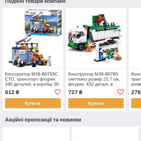
Подібні товари компанії
Конструктор M38-B0759C
Конструктор M38-B0780
Конс
СТО, транспорт, фігурки,
сміттєвоз розмір 23,7 см,
трак
340 деталей, в коробці 38-
фігурки, 432 деталі, в
розм
28,5-7см
коробці, 42,5-33-7см
соба
612
727
278
₴
₴
коро
Купити
Купити
Акційні пропозиції та новинки