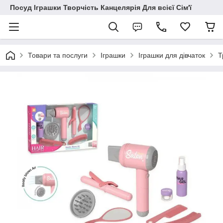
Посуд Іграшки Творчість Канцелярія Для всієї Сім'ї
Товари та послуги
Іграшки
Іграшки для дівчаток
Т