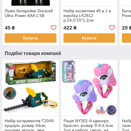
Лужні батарейки Duracell
Набір косметики 45 в 1 в
Бата
Ultra Power AAA 1.5В
коробці LK2812
Powe
р.24,5*15*1,2см
45
422
20
₴
₴
Купити
Купити
Подібні товари компанії
Набір інструментів T2049
Рація NY302-A єдиноріг,
Набі
кущоріз, розмір 44см,
браслет, розмір 9-9-6,5см,
лазе
рухлива деталь, звук,
2шт в наборі, світло, на
2шт,