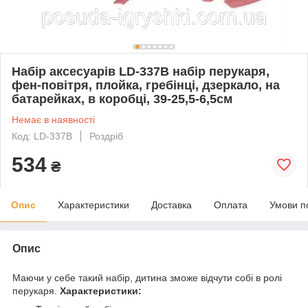
Набір аксесуарів LD-337B набір перукаря,
фен-повітря, плойка, гребінці, дзеркало, на
батарейках, в коробці, 39-25,5-6,5см
Немає в наявності
Код: LD-337B
Роздріб
534
₴
Опис
Характеристики
Доставка
Оплата
Умови п
Опис
Маючи у себе такий набір, дитина зможе відчути собі в ролі
перукаря.
Характеристики: