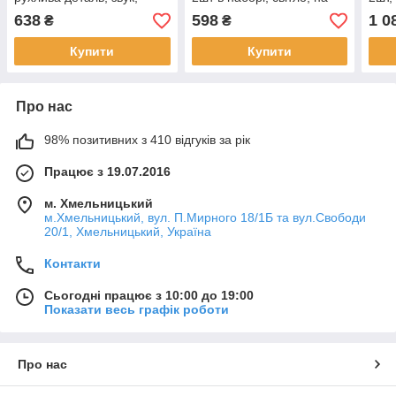
світло, окуляри 13см, на
батарейках, в коробці 12-
3,5с
638
598
1 0
₴
₴
батарейках, в коробці
23,5-7,5см
бата
48,5-19-11см
44,5
Купити
Купити
Про нас
98% позитивних з 410 відгуків за рік
Працює з 19.07.2016
м. Хмельницький
м.Хмельницький, вул. П.Мирного 18/1Б та вул.Свободи
20/1, Хмельницький, Україна
Контакти
Сьогодні працює з 10:00 до 19:00
Показати весь графік роботи
Про нас