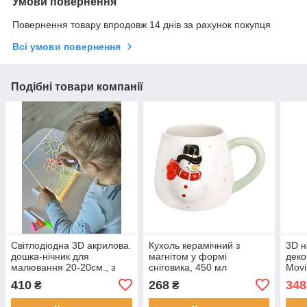
Умови повернення
Повернення товару впродовж 14 днів за рахунок покупця
Всі умови повернення
Подібні товари компанії
Світлодіодна 3D акрилова
Кухоль керамічний з
3D н
дошка-нічник для
магнітом у формі
деко
малювання 20-20см., з
сніговика, 450 мл
Movi
маркерами 7шт та
410
268
348
₴
₴
ганчіркою, регулюєма
підставка, DIY Lamp.