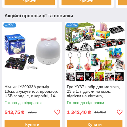
Купити
Купити
Акційні пропозиції та новинки
–25%
–20%
Нічник LY20033A розмір
Гра YY37 набір для малюка,
13см, акумулятор, проектор,
23 в 1, підвіски на візок,
USB зарядне, в коробці, 14-
підвіски на ліжечко,
14,5-14см
брязкальця, книжки, коробка,
Готово до відправки
Готово до відправки
34-22,5-15см
543,75
1 342,40
₴
₴
725 ₴
1 678 ₴
Купити
Купити