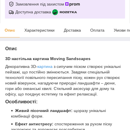
Замовлення під захистом
Доступна доставка
Опис
Характеристики
Доставка
Оплата
Умови п
Опис
3D настільна картина Moving Sandscapes
Декоративна 3D-
картина
з сипучим піском створює унікальні
пейзажі, що постійно змінюються. Завдяки спеціальній
технології повільного пересипання піску, кожен рух створює
новий візерунок, нагадуючи природні ландшафти – дюни,
гори або океанські хвилі. Стильний аксесуар для дому та
офісу, що поєднує естетику та ефект релаксації.
Особливості:
Живий пісочний ландшафт:
щоразу унікальні
комбінації форм.
Ефект антистресу:
спостереження за рухом піску
заспокоює та допомагає розслабитися.