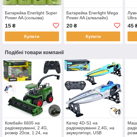
Батарейка Enerlight Super
Батарейка Enerlight Mega
Лужн
Power AA (сольова)
Power AA (алкалайн)
Ultr
15
20
45
₴
₴
Купити
Купити
Подібні товари компанії
Комбайн 6605 на
Катер 4D-S1 на
Маш
радіокеруванні, 2.4G,
радіокеруванні 2,4G, на
раді
розмір 20см, 1:24, на
акумуляторі, USB
розм