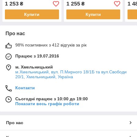
акумуляторі, USB-
зарядне, підставка, світло,
акум
1 253
1 255
1 4
₴
₴
зарядне, гумові колеса,
в коробці 39-15,5-12,5 см.
,2 к
звук, світло, холодний пар.
31-2
Купити
Купити
Про нас
98% позитивних з 412 відгуків за рік
Працює з 19.07.2016
м. Хмельницький
м.Хмельницький, вул. П.Мирного 18/1Б та вул.Свободи
20/1, Хмельницький, Україна
Контакти
Сьогодні працює з 10:00 до 19:00
Показати весь графік роботи
Про нас