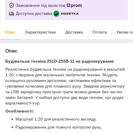
Замовлення під захистом
Доступна доставка
Опис
Характеристики
Доставка
Оплата
Умови п
Опис
Будівельна техніка 251D-255B-11 на радіокеруванні
Реалістична будівельна техніка на радіокеруванні в масштабі
1:20, створена для маленьких любителів техніки. Модель
оснащена рухомими деталями, світловими ефектами та
гумовими колесами для плавного руху. Завдяки акумулятору
та USB зарядному пристрою грати можна довше без частих
замін батарей. У наборі доступні два види техніки, що додає
варіативності ігор.
Особливості:
Масштаб 1:20 для реалістичного вигляду.
Радіокерування для повного контролю руху.