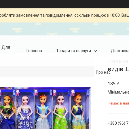
робляти замовлення та повідомлення, оскільки працює з 10:00. Ва
я Для
Головна
Товари та послуги
Доставка
Лялька
видів .
Про нас
185 ₴
Мінімальна
Немає в ная
+380 (96) 