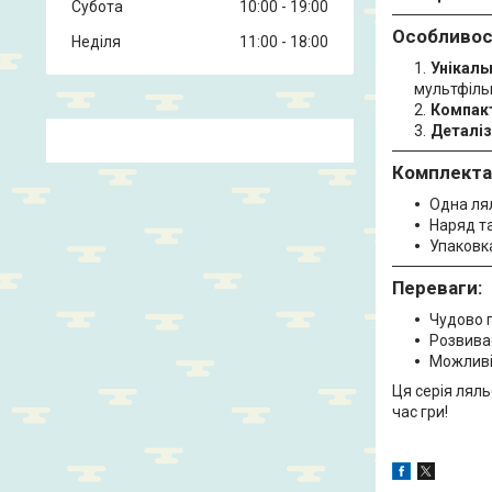
Субота
10:00
19:00
Особливос
Неділя
11:00
18:00
Унікаль
мультфіль
Компакт
Деталіз
Комплекта
Одна лял
Наряд та
Упаковка
Переваги:
Чудово п
Розвиває
Можливіс
Ця серія лял
час гри!