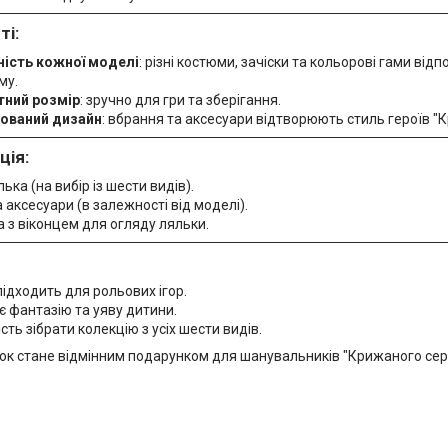
ті:
ність кожної моделі
: різні костюми, зачіски та кольорові гами від
му.
ний розмір
: зручно для гри та зберігання.
ований дизайн
: вбрання та аксесуари відтворюють стиль героїв "
ція:
ька (на вибір із шести видів).
 аксесуари (в залежності від моделі).
 з віконцем для огляду ляльки.
ідходить для рольових ігор.
 фантазію та уяву дитини.
ть зібрати колекцію з усіх шести видів.
ьок стане відмінним подарунком для шанувальників "Крижаного серц