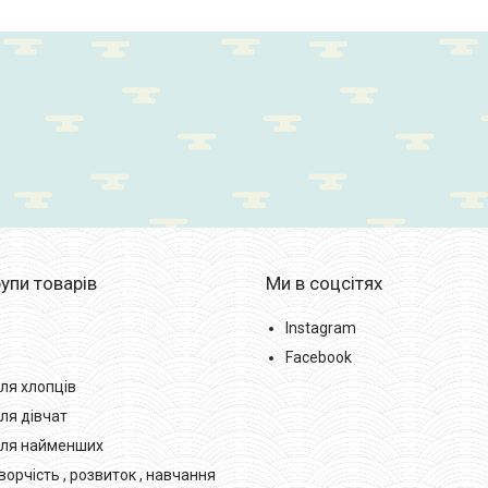
упи товарів
Ми в соцсітях
Instagram
Facebook
ля хлопців
ля дівчат
для найменших
орчість , розвиток , навчання