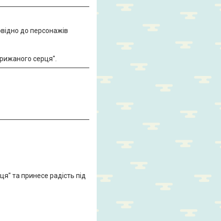
повідно до персонажів
Крижаного серця".
я" та принесе радість під