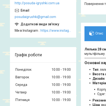
http://posuda-igryshki.com.ua
повернення 
posudaigrushki@gmail.com
Ми в Instagram
https://www.instagram.com/posud_igrashki
Опис
Лялька 28 см
мультфільму. 
Графік роботи
Основні ха
Понеділок
10:00
19:00
Тип
: ля
Висота 
Вівторок
10:00
19:00
Дизайн
Матері
Середа
10:00
19:00
Корпу
Четвер
10:00
19:00
Одяг:
Пʼятниця
10:00
19:00
Рекомен
Ціна
: в