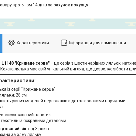
товару протягом 14 днів
за рахунок покупця
Характеристики
Інформація для замовлення
 L1148 "Крижане серце"
– це серія з шести чарівних ляльок, натх
Кожна лялька має свій унікальний вигляд, що дозволяє зібрати ціл
рактеристики:
лька із серії "Крижане серце".
ляльки
: 28 см.
: шість різних моделей персонажів з деталізованими нарядами.
ал
:
с: високоякісний пластик.
 текстиль із яскравими деталями.
дований вік
: від 3 років.
казана за одну ляльку.