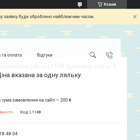
Кошик
шу заявку буде оброблено найближчим часом.
 та оплата
Відгуки
 розміром 28см L1148 Крижане серце 6
Ціна вказана за одну ляльку.
 сума замовлення на сайті — 200 ₴
вності
Код:
L1148
718-48-04