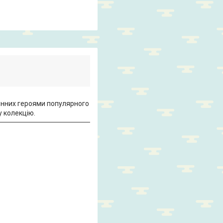
ненних героями популярного
у колекцію.