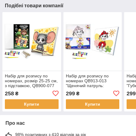
Подібні товари компанії
Набір для розпису по
Набір для розпису по
Набі
номерах, розмір 25-25 см,
номерах QB913-013
ном
з підставкою, QB900-077
"Щенячий патруль:
"Губ
"Мишка і Сир" qbee
Маршал" розмір 30х30 см
розм
258
299
299
₴
₴
qbee
Купити
Купити
Про нас
98% позитивних з 410 відгуків за рік