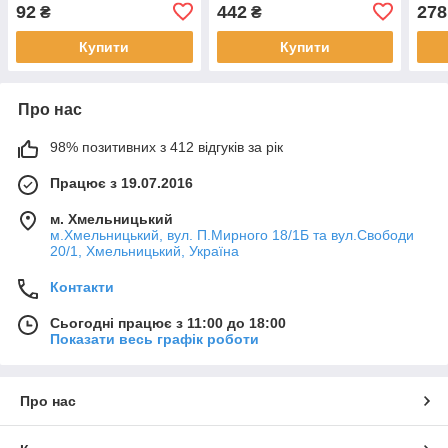
за один конструктор.
коробці, 22-19-6см
соба
92
442
278
₴
₴
коро
Купити
Купити
Про нас
98% позитивних з 412 відгуків за рік
Працює з 19.07.2016
м. Хмельницький
м.Хмельницький, вул. П.Мирного 18/1Б та вул.Свободи
20/1, Хмельницький, Україна
Контакти
Сьогодні працює з 11:00 до 18:00
Показати весь графік роботи
Про нас