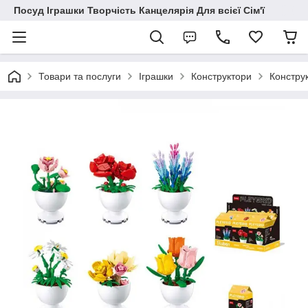
Посуд Іграшки Творчість Канцелярія Для всієї Сім'ї
Товари та послуги
Іграшки
Конструктори
Конструк