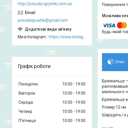
http://posuda-igryshki.com.ua
повернення 
posudaigrushki@gmail.com
будь-який то
Ми в Instagram
https://www.instagram.com/posud_igrashki
Опис
Графік роботи
Брязкальце – 
Понеділок
10:00
19:00
расплакавшег
маленького ч
Вівторок
10:00
19:00
Брязкальце м'
Середа
10:00
19:00
Розмір 12 см
Четвер
10:00
19:00
Шарудить і з
Пʼятниця
10:00
19:00