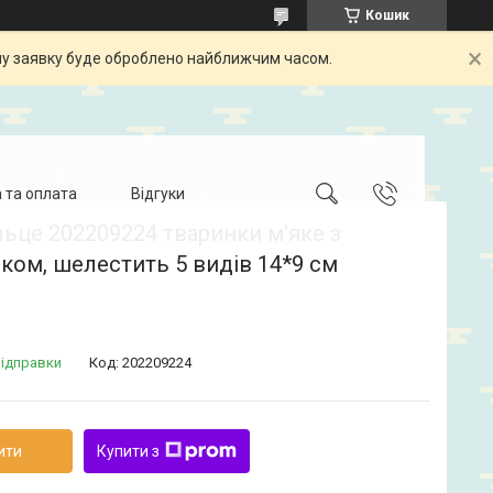
Кошик
шу заявку буде оброблено найближчим часом.
 та оплата
Відгуки
ьце 202209224 тваринки м'яке з
ком, шелестить 5 видів 14*9 см
відправки
Код:
202209224
ити
Купити з