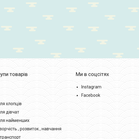
упи товарів
Ми в соцсітях
Instagram
Facebook
ля хлопців
ля дівчат
для найменших
орчість , розвиток , навчання
транспорт