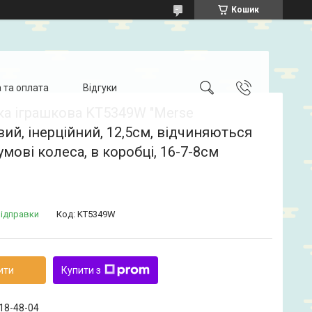
Кошик
 та оплата
Відгуки
а іграшкова KT5349W "Merse
ий, інерційний, 12,5см, відчиняються
гумові колеса, в коробці, 16-7-8см
відправки
Код:
KT5349W
ити
Купити з
718-48-04