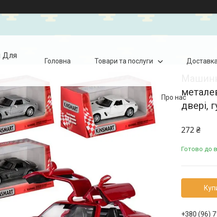
я Для
Головна
Товари та послуги
Доставка
Машинк
металев
Про нас
двері, 
272 ₴
Готово до 
Куп
+380 (96) 