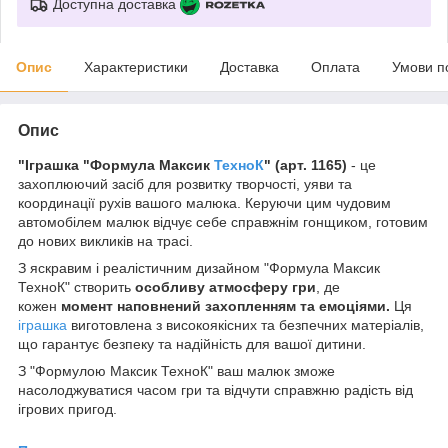
Доступна доставка
Опис
Характеристики
Доставка
Оплата
Умови п
Опис
"Iграшка "Формула Максик
ТехноК
" (арт. 1165)
- це
захоплюючий засіб для розвитку творчості, уяви та
координації рухів вашого малюка. Керуючи цим чудовим
автомобілем малюк відчує себе справжнім гонщиком, готовим
до нових викликів на трасі.
З яскравим і реалістичним дизайном "Формула Максик
ТехноК" створить
особливу атмосферу гри
, де
кожен
момент наповнений захопленням та емоціями.
Ця
іграшка
виготовлена з високоякісних та безпечних матеріалів,
що гарантує безпеку та надійність для вашої дитини.
З "Формулою Максик ТехноК" ваш малюк зможе
насолоджуватися часом гри та відчути справжню радість від
ігрових пригод.