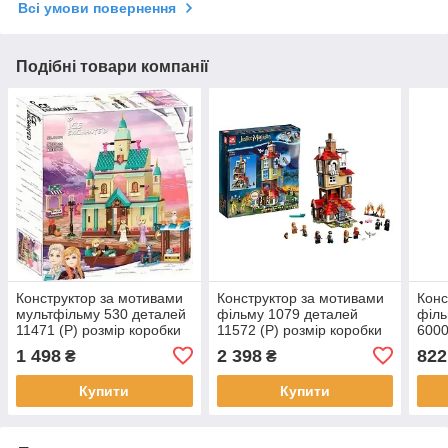
Всі умови повернення
Подібні товари компанії
Конструктор за мотивами
Конструктор за мотивами
Конс
мультфільму 530 деталей
фільму 1079 деталей
філь
11471 (Р) розмір коробки
11572 (Р) розмір коробки
6000
40*36*6,5см
40*43*8,5см
33,3
1 498
2 398
822
₴
₴
Купити
Купити