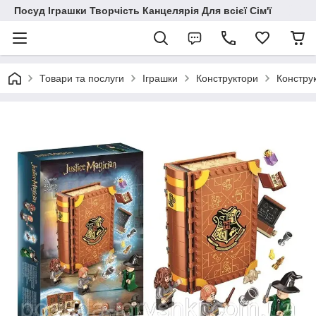
Посуд Іграшки Творчість Канцелярія Для всієї Сім'ї
Товари та послуги
Іграшки
Конструктори
Констру