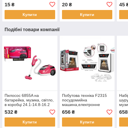
15
20
45
₴
₴
Купити
Купити
Подібні товари компанії
Пилосос 6855A на
Побутова техніка F2315
Набі
батарейка, музика, світло,
посудомийна
шуру
в коробці 24.1-14.8-16.2
машина,електронне
музи
см
табло-таймер, посуд,
бата
532
656
658
₴
₴
музика, світло, на
52,5
батарейках, в коробці, 21-
Купити
Купити
25,5-14,5см