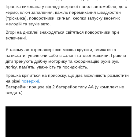
Іграшка виконана у вигляді яскравої панелі автомобіля, де є
кермо, ключ запалення, важіль перемикання швидкостей
(тріскачка), поворотники, сигнал, кнопки запуску веселих
мелодій та звуків авто.
Вгорі на дисплеї знаходяться світяться поворотники при
включенні.
У такому автотренажері все можна крутити, вмикати та
натискати, уявляючи себе в салоні татової машини. Граючи
діти тренують дрібну моторику та координацію рухів рук,
логіку, пам'ять, уважність та посидючість.
Іграшка кріпиться на присоску, що дає можливість розмістити
на різні
поверхні.
Батарейки: працює від 2 батарейок типу АА (у комплект не
входять).