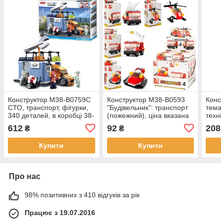
Конструктор M38-B0759C
Конструктор M38-B0593
Конс
СТО, транспорт, фігурки,
"Будівельник": транспорт
тема
340 деталей, в коробці 38-
(пожежний), ціна вказана
техн
28,5-7см
за один конструктор.
виді
612
92
208
₴
₴
один
Купити
Купити
Про нас
98% позитивних з 410 відгуків за рік
Працює з 19.07.2016