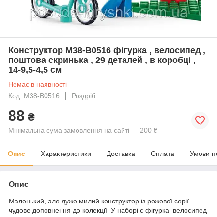
Конструктор M38-B0516 фігурка , велосипед ,
поштова скринька , 29 деталей , в коробці ,
14-9,5-4,5 см
Немає в наявності
Код: M38-B0516
Роздріб
88
₴
Мінімальна сума замовлення на сайті — 200 ₴
Опис
Характеристики
Доставка
Оплата
Умови п
Опис
Маленький, але дуже милий конструктор із рожевої серії —
чудове доповнення до колекції! У наборі є фігурка, велосипед