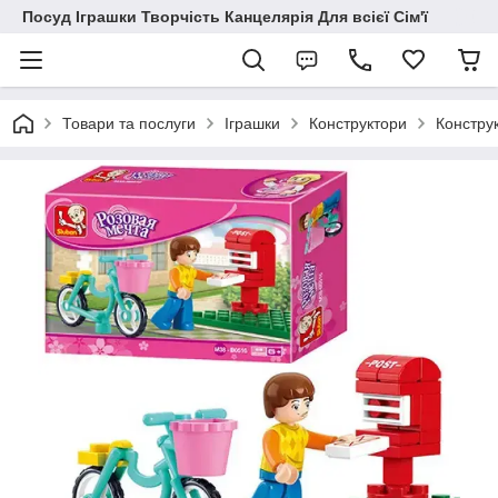
Посуд Іграшки Творчість Канцелярія Для всієї Сім'ї
Товари та послуги
Іграшки
Конструктори
Конструк