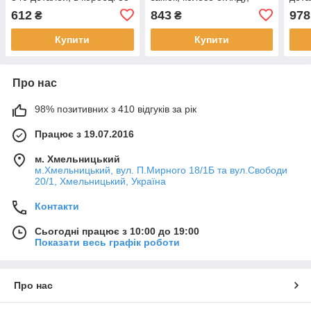
28,5-7см
фігурки, 504 деталі, в
47,5
612
843
978
₴
₴
коробці 42,5-33-7см
Купити
Купити
Про нас
98% позитивних з 410 відгуків за рік
Працює з 19.07.2016
м. Хмельницький
м.Хмельницький, вул. П.Мирного 18/1Б та вул.Свободи
20/1, Хмельницький, Україна
Контакти
Сьогодні працює з 10:00 до 19:00
Показати весь графік роботи
Про нас