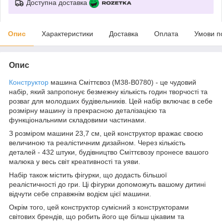
Доступна доставка
Опис
Характеристики
Доставка
Оплата
Умови п
Опис
Конструктор
машина Сміттєвоз (M38-B0780) - це чудовий
набір, який запропонує безмежну кількість годин творчості та
розваг для молодших будівельників. Цей набір включає в себе
розмірну машину із прекрасною деталізацією та
функціональними складовими частинами.
З розміром машини 23,7 см, цей конструктор вражає своєю
величиною та реалістичним дизайном. Через кількість
деталей - 432 штуки, будівництво Сміттєвозу пронесе вашого
малюка у весь світ креативності та уяви.
Набір також містить фігурки, що додасть більшої
реалістичності до гри. Ці фігурки допоможуть вашому дитині
відчути себе справжнім водієм цієї машини.
Окрім того, цей конструктор сумісний з конструкторами
світових брендів, що робить його ще більш цікавим та