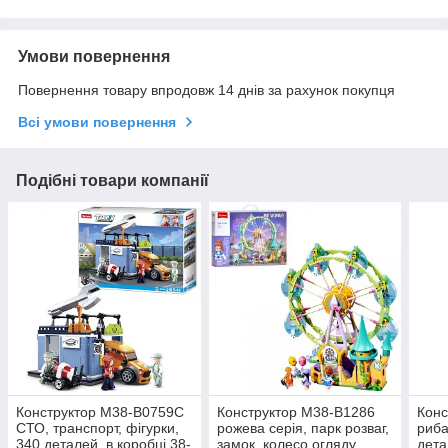
Умови повернення
Повернення товару впродовж 14 днів за рахунок покупця
Всі умови повернення
Подібні товари компанії
Конструктор M38-B0759C
Конструктор M38-B1286
Конс
СТО, транспорт, фігурки,
рожева серія, парк розваг,
риба
340 деталей, в коробці 38-
замок, колесо огляду,
дета