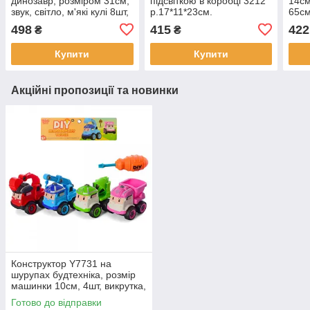
динозавр, розміром 31см,
підсвіткою в коробці 3212
14см
звук, світло, м'які кулі 8шт,
р.17*11*23см.
65с
на батарейках, в
498
415
422
₴
₴
коробці,38-23-7,5см
Купити
Купити
Акційні пропозиції та новинки
Конструктор Y7731 на
шурупах будтехніка, розмір
машинки 10см, 4шт, викрутка,
в пакеті 28-29-9см
Готово до відправки