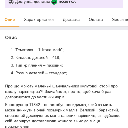
Доступна доставка
Опис
Характеристики
Доставка
Оплата
Умови п
Опис
Тематика – “Школа магії”;
Кількість деталей – 419;
Тип кріплення – пазовий;
Розмір деталей – стандарт;
Про що мріють маленькі шанувальники культової історії про
школу чарівництва?! Звичайно ж, про те, щоб хоча б раз
доторкнутися до частинки чарів.
Конструктор 11342 - це автобус-невидимка, який за мить
може зникнути з очей похмурих маглів. Великий і барвистий,
сповнений досвідчених магів та юних чарівників, він здійснює
свій маршрут, доставляючи кожного з них до місця
призначення.