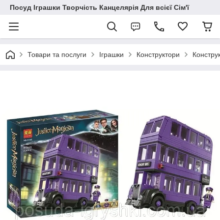
Посуд Іграшки Творчість Канцелярія Для всієї Сім'ї
Товари та послуги
Іграшки
Конструктори
Констру