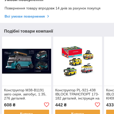
Повернення товару впродовж 14 днів за рахунок покупця
Всі умови повернення
Подібні товари компанії
Конструктор M38-B1191
Конструктор PL-921-438
Конс
авто серія, автобус, 1:35,
IBLOCK ТРАНСПОРТ 173-
IBL
276 деталей.
182 деталей, інструкція на
KH08
укр мові, наліпки, коробка
Руха
608
442
433
₴
₴
22-16-6см.
дета
інст
Купити
Купити