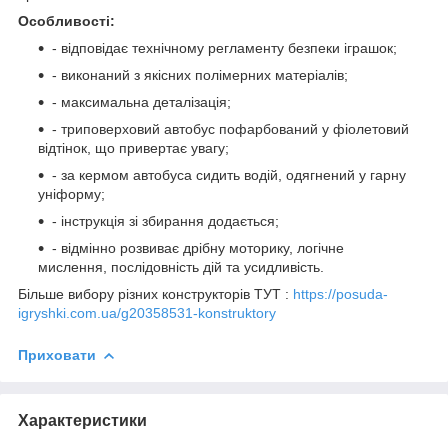
Особливості:
- відповідає технічному регламенту безпеки іграшок;
- виконаний з якісних полімерних матеріалів;
- максимальна деталізація;
- триповерховий автобус пофарбований у фіолетовий
відтінок, що привертає увагу;
- за кермом автобуса сидить водій, одягнений у гарну
уніформу;
- інструкція зі збирання додається;
- відмінно розвиває дрібну моторику, логічне
мислення, послідовність дій та усидливість.
Більше вибору різних конструкторів ТУТ :
https://posuda-
igryshki.com.ua/g20358531-konstruktory
Приховати
Характеристики