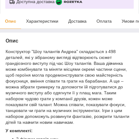
Доступна доставка
Опис
Характеристики
Доставка
Оплата
Умови п
Опис
Конструктор "Шоу талантів Андреа" складається з 498
деталей, які у зібраному вигляді відтворюють сюжет
грандіозного виступу під час Шоу талантів. Ваша дівчинка
може комбінувати та міняти місцями окремі частини сцени,
щоб героїня могла продемонструвати свою майстерність
фокусниця, вміння співати та грати на барабанах. А ще –
можна зібрати гримерку та допомогти їй підготуватися до
музичного виступу або одягнути її у плащ мага. Таким
набором чудово грати у компанії друзів, кожен може
показувати свій талант. Можна співати, показувати фокуси,
танцювати чи грати на музичних інструментах. Ігри з цим
набором допоможуть розвинути фантазію, розкрити таланти
дітей та навчити новим навичкам.
У комплекті:
2 фігурки героїв шоу,