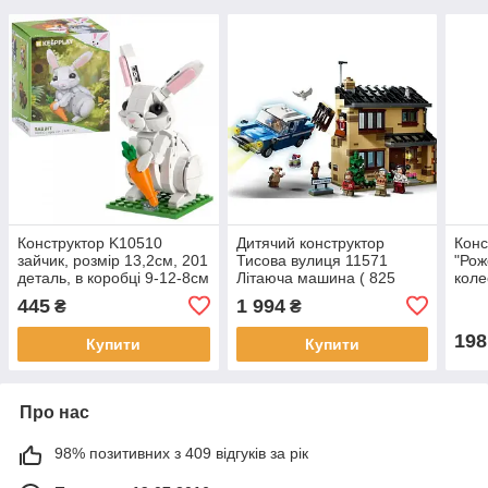
Конструктор K10510
Дитячий конструктор
Конс
зайчик, розмір 13,2см, 201
Тисова вулиця 11571
"Рож
деталь, в коробці 9-12-8см
Літаюча машина ( 825
коле
деталей ).
шт.,
445
1 994
₴
₴
198
Купити
Купити
Про нас
98% позитивних з 409 відгуків за рік