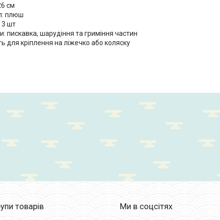
26 см
л: плюш
: 3 шт
: пискавка, шарудіння та гриміння частин
ь для кріплення на ліжечко або коляску
упи товарів
Ми в соцсітях