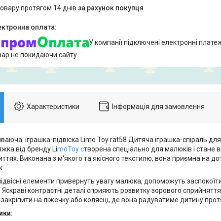
товару протягом 14 днів
за рахунок покупця
У компанії підключені електронні плате
вар не покидаючи сайту.
Характеристики
Інформація для замовлення
ваюча іграшка-підвіска Limo Toy rat58 Дитяча іграшка-спіраль для
жка від бренду Li
moToy с
творена спеціально для малюків і стане в
ттях. Виконана з м'якого та якісного текстилю, вона приємна на до
к.
підвісні елементи привернуть увагу малюка, допоможуть заспокоїти
 Яскраві контрастні деталі сприяють розвитку зорового сприйняття 
 закріпити на ліжечку або колясці, де вона радуватиме дитину прот
ики: