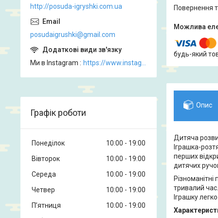
http://posuda-igryshki.com.ua
повернення 
posudaigrushki@gmail.com
будь-який то
Ми в Instagram
https://www.instagram.com/posud_igrashki
Опис
Графік роботи
Дитяча розви
Понеділок
10:00
19:00
Іграшка-розтя
перших відкри
Вівторок
10:00
19:00
дитячих ручо
Середа
10:00
19:00
Різноманітні 
тривалий час.
Четвер
10:00
19:00
Іграшку легко
Пʼятниця
10:00
19:00
Характерист