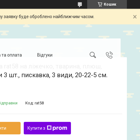
Кошик
шу заявку буде оброблено найближчим часом.
 та оплата
Відгуки
а rat58 на ліжечко, тварина, плюш,
и 3 шт., пискавка, 3 види, 20-22-5 см.
відправки
Код:
rat58
ити
Купити з