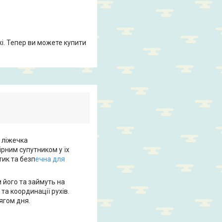
жі. Тепер ви можете купити
 ліжечка
ірним супутником у їх
тик та безп
ечна для
 його та займуть на
та координації рухів.
ягом дня.