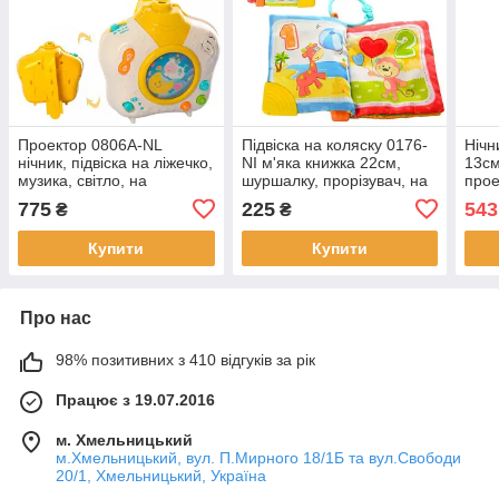
Проектор 0806A-NL
Підвіска на коляску 0176-
Нічн
нічник, підвіска на ліжечко,
NI м'яка книжка 22см,
13см
музика, світло, на
шуршалку, прорізувач, на
прое
батарейках, в коробці, 18-
аркуші, 19-21-3см
коро
775
225
543
₴
₴
19,5-8,5 см.
Купити
Купити
Про нас
98% позитивних з 410 відгуків за рік
Працює з 19.07.2016
м. Хмельницький
м.Хмельницький, вул. П.Мирного 18/1Б та вул.Свободи
20/1, Хмельницький, Україна