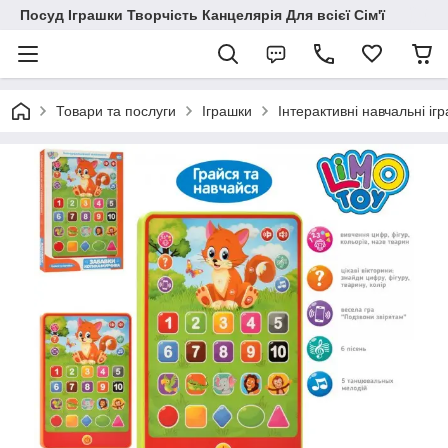
Посуд Іграшки Творчість Канцелярія Для всієї Сім'ї
Товари та послуги
Іграшки
Інтерактивні навчальні іг