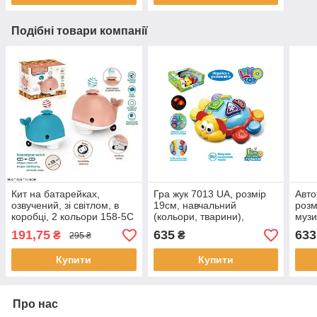
Подібні товари компанії
Кит на батарейках,
Гра жук 7013 UA, розмір
Авт
озвучений, зі світлом, в
19см, навчальний
розм
коробці, 2 кольори 158-5C
(кольори, тварини),
музи
, розмір кита 15-13-
танцює, музика, звук
бата
191,75
635
633
₴
₴
295 ₴
11,5см.
(українською), світло, на
33-2
батарейках, в коробці
Купити
Купити
Про нас