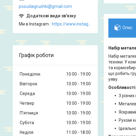
posudaigrushki@gmail.com
Ми в Instagram
https://www.instagram.com/posud_igrashki
Опис
Набір метале
Графік роботи
Набір метале
техніки. У к
та кормозбир
що робить гр
Понеділок
10:00
19:00
уяву.
Вівторок
10:00
19:00
Особливості
Середа
10:00
19:00
3 різних
Четвер
10:00
19:00
Металев
Яскрави
Пʼятниця
10:00
19:00
Рухомі к
Субота
10:00
19:00
Ідеальн
Неділя
11:00
18:00