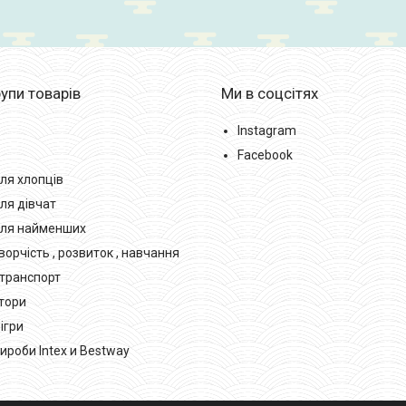
упи товарів
Ми в соцсітях
Instagram
Facebook
ля хлопців
ля дівчат
для найменших
орчість , розвиток , навчання
транспорт
тори
 ігри
ироби Intex и Bestway