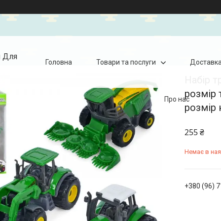
я Для
Головна
Товари та послуги
Доставка
Набір т
розмір 
Про нас
розмір 
255 ₴
Немає в ная
+380 (96) 