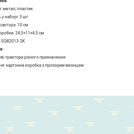
ики:
: метал, пластик
 у наборі: 3 шт
рактора: 10 см
оробки: 24,5×11×4,5 см
: SQ82013-2K
я:
ві трактори різного призначення
ня: картонна коробка з прозорим віконцем