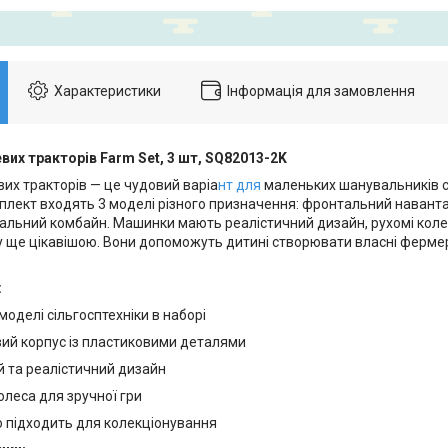
Характеристики
Інформація для замовлення
вих тракторів Farm Set, 3 шт, SQ82013-2K
вих тракторів — це чудовий варіа
нт для
маленьких шанувальників с
омплект входять 3 моделі різного призначення: фронтальний навант
альний комбайн. Машинки мають реалістичний дизайн, рухомі коле
у ще цікавішою. Вони допоможуть дитині створювати власні фермерс
:
 моделі сільгосптехніки в наборі
ий корпус із пластиковими деталями
й та реалістичний дизайн
олеса для зручної гри
о підходить для колекціонування