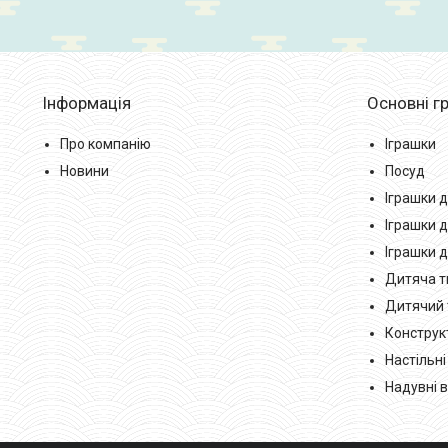
Інформація
Основні гр
Про компанію
Іграшки
Новини
Посуд
Іграшки д
Іграшки д
Іграшки 
Дитяча тв
Дитячий 
Конструк
Настільні
Надувні в