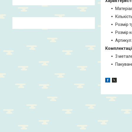
Характерист
Матеріал
Кількість
Розмір т
Розмір к
Артикул
Комплектаці
3 метале
Пакуван