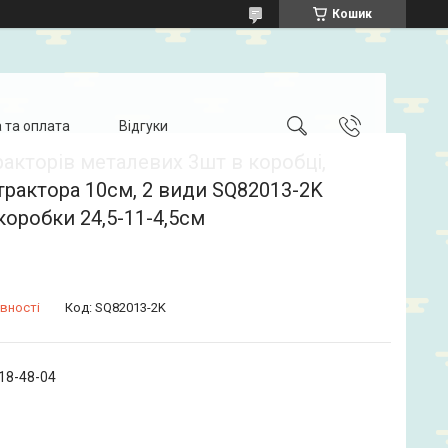
Кошик
 та оплата
Відгуки
ракторів металевих 3шт в коробці,
трактора 10см, 2 види SQ82013-2K
коробки 24,5-11-4,5см
вності
Код:
SQ82013-2K
718-48-04