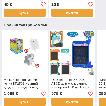
45
20
₴
₴
Купити
Купити
Подібні товари компанії
М'який інтерактивний
LCD планшет SK 0051
План
котик BF2501 Кращий
ABCD для малювання,
20,5
друг, на повідку, 2 види,
кольоровий,10 дюймів, 4
музи
українська мова, повторяє
види, батарейки таблетки,
2 ко
1 089
575
255
₴
₴
голос, в коробці 18x25x27
в коробці, 25-33,5-2см
коро
см
Купити
Купити