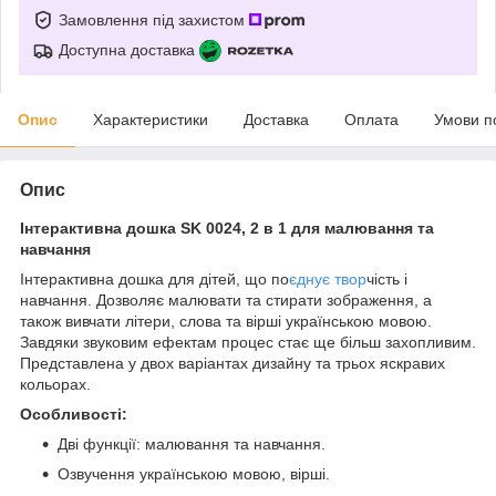
Замовлення під захистом
Доступна доставка
Опис
Характеристики
Доставка
Оплата
Умови п
Опис
Інтерактивна дошка SK 0024, 2 в 1 для малювання та
навчання
Інтерактивна дошка для дітей, що по
єднує твор
чість і
навчання. Дозволяє малювати та стирати зображення, а
також вивчати літери, слова та вірші українською мовою.
Завдяки звуковим ефектам процес стає ще більш захопливим.
Представлена у двох варіантах дизайну та трьох яскравих
кольорах.
Особливості:
Дві функції: малювання та навчання.
Озвучення українською мовою, вірші.