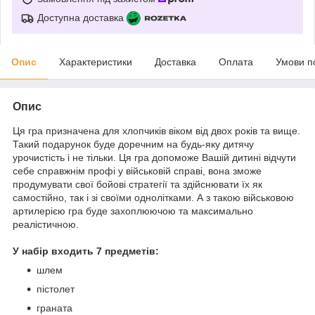
Доступна доставка
Опис
Характеристики
Доставка
Оплата
Умови п
Опис
Ця гра призначена для хлопчиків віком від двох років та вище.
Такий подарунок буде доречним на будь-яку дитячу
урочистість і не тільки. Ця гра допоможе Вашій дитині відчути
себе справжнім профі у військовій справі, вона зможе
продумувати свої бойові стратегії та здійснювати їх як
самостійно, так і зі своїми однолітками. А з такою військовою
артилерією гра буде захоплюючою та максимально
реалістичною.
У набір входить 7 предметів:
шлем
пістолет
граната