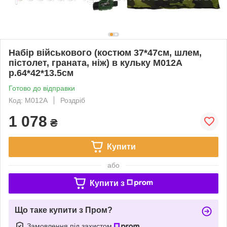
Набір військового (костюм 37*47см, шлем,
пістолет, граната, ніж) в кульку M012A
р.64*42*13.5см
Готово до відправки
Код: M012A
Роздріб
1 078
₴
Купити
або
Купити з
Що таке купити з Пром?
Замовлення під захистом