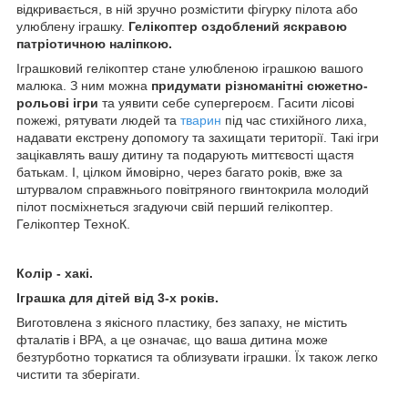
відкривається, в ній зручно розмістити фігурку пілота або
улюблену іграшку.
Гелікоптер оздоблений яскравою
патріотичною наліпкою.
Іграшковий гелікоптер стане улюбленою іграшкою вашого
малюка. З ним можна
придумати різноманітні сюжетно-
рольові ігри
та уявити себе супергероєм. Гасити лісові
пожежі, рятувати людей та
тварин
під час стихійного лиха,
надавати екстрену допомогу та захищати території. Такі ігри
зацікавлять вашу дитину та подарують миттєвості щастя
батькам. І, цілком ймовірно, через багато років, вже за
штурвалом справжнього повітряного гвинтокрила молодий
пілот посміхнеться згадуючи свій перший гелікоптер.
Гелікоптер ТехноК.
Колір - хакі.
Іграшка для дітей від 3-х років.
Виготовлена з якісного пластику, без запаху, не містить
фталатів і BPA, а це означає, що ваша дитина може
безтурботно торкатися та облизувати іграшки. Їх також легко
чистити та зберігати.