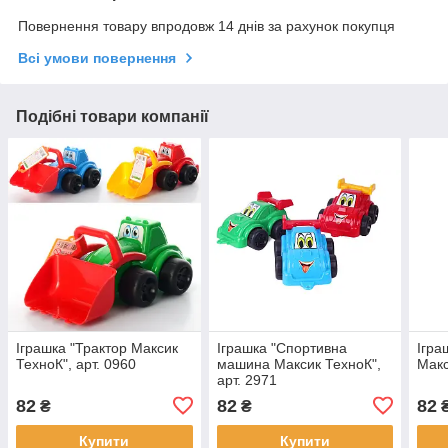
Повернення товару впродовж 14 днів за рахунок покупця
Всі умови повернення
Подібні товари компанії
Іграшка "Трактор Максик
Іграшка "Спортивна
Ігра
ТехноК", арт. 0960
машина Максик ТехноК",
Макс
арт. 2971
82
82
82
₴
₴
Купити
Купити