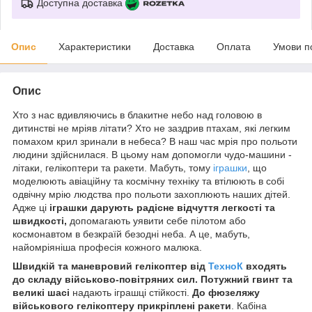
Доступна доставка
Опис
Характеристики
Доставка
Оплата
Умови п
Опис
Хто з нас вдивляючись в блакитне небо над головою в
дитинстві не мріяв літати? Хто не заздрив птахам, які легким
помахом крил зринали в небеса? В наш час мрія про польоти
людини здійснилася. В цьому нам допомогли чудо-машини -
літаки, гелікоптери та ракети. Мабуть, тому
іграшки
, що
моделюють авіаційну та космічну техніку та втілюють в собі
одвічну мрію людства про польоти захоплюють наших дітей.
Адже ці
іграшки дарують радісне відчуття легкості
та
швидкості,
допомагають уявити себе пілотом або
космонавтом в безкраїй безодні неба. А це, мабуть,
найомріяніша професія кожного малюка.
Швидкій та маневровий гелікоптер від
ТехноК
входять
до складу військово-повітряних сил.
Потужний гвинт та
великі шасі
надають іграшці стійкості.
До фюзеляжу
військового гелікоптеру прикріплені ракети
. Кабіна