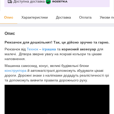
Доступна доставка
Опис
Характеристики
Доставка
Оплата
Умови п
Опис
Рюкзачок для дошкільнят! Так, це дійсно зручно та гарно.
Рюкзачок від
Технок
–
іграшка
та
корисний аксесуар
для
малечі. Дітвора зверне увагу на яскраві кольори та цікаве
наповнення.
Машинка самоскид, конус, великі будівельні блоки
конструктора
й автомагістралі допоможуть збудувати цікаві
дороги. Дорожні знаки з наліпками додадуть реалістичності грі
та допоможуть вивчити правила дорожнього руху.