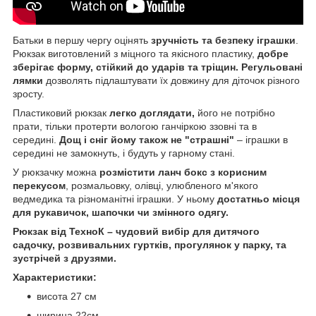
Батьки в першу чергу оцінять
зручність та безпеку іграшки
.
Рюкзак виготовлений з міцного та якісного пластику,
добре
зберігає форму, стійкий до ударів та тріщин.
Регульовані
лямки
дозволять підлаштувати їх довжину для діточок різного
зросту.
Пластиковий рюкзак
легко доглядати,
його не потрібно
прати, тільки протерти вологою ганчіркою ззовні та в
середині.
Дощ і сніг йому також не "страшні"
– іграшки в
середині не замокнуть, і будуть у гарному стані.
У рюкзачку можна
розмістити ланч бокс з корисним
перекусом
, розмальовку, олівці, улюбленого м'якого
ведмедика та різноманітні іграшки. У ньому
достатньо місця
для рукавичок, шапочки чи змінного одягу.
Рюкзак від ТехноК – чудовий вибір для дитячого
садочку, розвивальних гуртків, прогулянок у парку, та
зустрічей з друзями.
Характеристики:
висота 27 см
ширина 22см