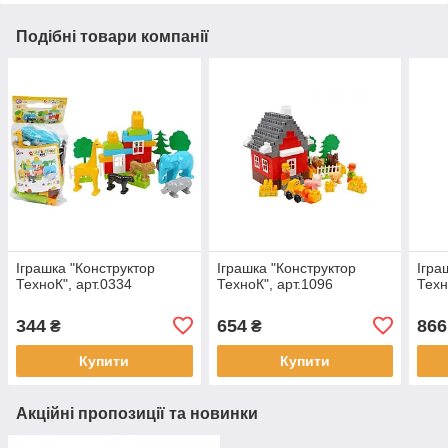
Подібні товари компанії
Іграшка "Конструктор
Іграшка "Конструктор
Ігра
ТехноК", арт.0334
ТехноК", арт.1096
Техн
344
654
866
₴
₴
Купити
Купити
Акційні пропозиції та новинки