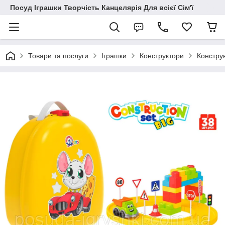
Посуд Іграшки Творчість Канцелярія Для всієї Сім'ї
Товари та послуги
Іграшки
Конструктори
Конструк