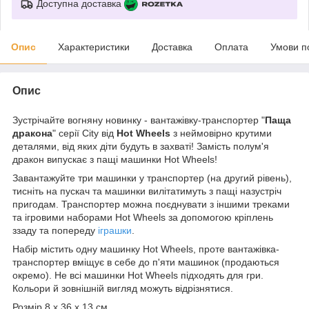
Доступна доставка
Опис
Характеристики
Доставка
Оплата
Умови п
Опис
Зустрічайте вогняну новинку - вантажівку-транспортер "
Паща
дракона
" серії City від
Hot Wheels
з неймовірно крутими
деталями, від яких діти будуть в захваті! Замість полум'я
дракон випускає з пащі машинки Hot Wheels!
Завантажуйте три машинки у транспортер (на другий рівень),
тисніть на пускач та машинки вилітатимуть з пащі назустріч
пригодам. Транспортер можна поєднувати з іншими треками
та ігровими наборами Hot Wheels за допомогою кріплень
ззаду та попереду
іграшки
.
Набір містить одну машинку Hot Wheels, проте вантажівка-
транспортер вміщує в себе до п'яти машинок (продаються
окремо). Не всі машинки Hot Wheels підходять для гри.
Кольори й зовнішній вигляд можуть відрізнятися.
Розмір 8 x 36 x 13 см