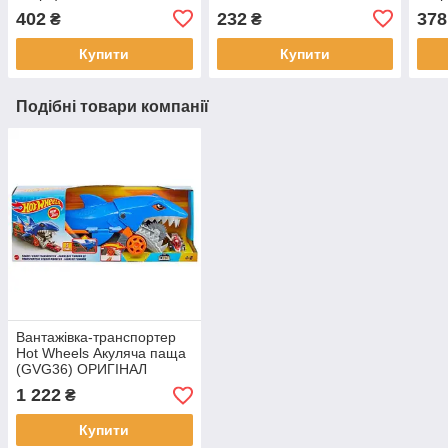
402
232
378
₴
₴
Купити
Купити
Подібні товари компанії
Вантажівка-транспортер
Hot Wheels Акуляча паща
(GVG36) ОРИГІНАЛ
1 222
₴
Купити