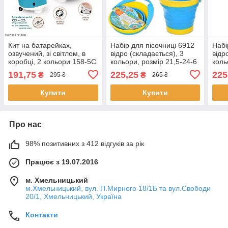
Кит на батарейках,
Набір для пісочниці 6912
Набі
озвучений, зі світлом, в
відро (складається), 3
відр
коробці, 2 кольори 158-5C
кольори, розмір 21,5-24-6
коль
, розмір кита 15-13-
см.
см.
191,75
225,25
225
₴
₴
295 ₴
265 ₴
11,5см.
Купити
Купити
Про нас
98% позитивних з 412 відгуків за рік
Працює з 19.07.2016
м. Хмельницький
м.Хмельницький, вул. П.Мирного 18/1Б та вул.Свободи
20/1, Хмельницький, Україна
Контакти