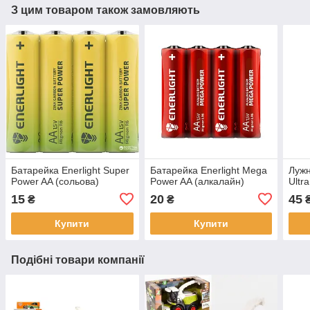
З цим товаром також замовляють
Батарейка Enerlight Super
Батарейка Enerlight Mega
Лужн
Power AA (сольова)
Power AA (алкалайн)
Ultr
15
20
45
₴
₴
Купити
Купити
Подібні товари компанії