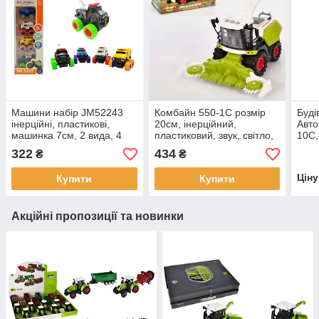
Машини набір JM52243
Комбайн 550-1C розмір
Буді
інерційні, пластикові,
20см, інерційний,
Авто
машинка 7см, 2 вида, 4
пластиковий, звук, світло,
10C,
машини в наборі, коробка
рухомі деталі, на
, зв
322
434
₴
₴
9,8-5,5-32,5см.
батарейках (таблетках), в
32,5
коробці, 23-13-14
Цін
Купити
Купити
Акційні пропозиції та новинки