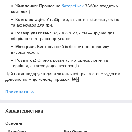
Живлення:
Працює на
батарейках
3АА(не входять у
комплект).
Комплектація:
У набір входить потяг, кісточки доміно
та аксесуари для гри.
Розмір упаковки:
32,7 × 8 × 23,2 см — зручно для
зберігання та транспортування.
Матеріал:
Виготовлений із безпечного пластику
високої якості.
Розвиток:
Сприяє розвитку моторики, логіки та
терпіння, а також додає веселощів.
Цей потяг подарує години захопливої гри та стане чудовим
доповненням до колекції іграшок! 🚂🁣
Приховати
Характеристики
Основні
Виробник
Без бренду