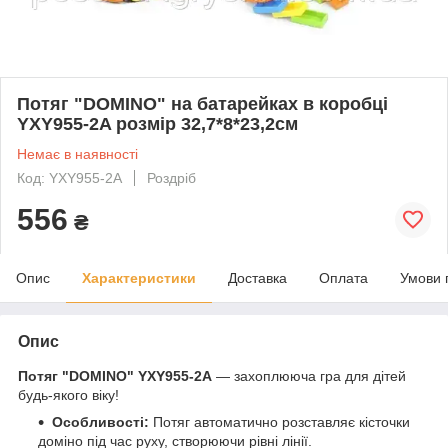
Потяг "DOMINO" на батарейках в коробці
YXY955-2A розмір 32,7*8*23,2см
Немає в наявності
Код: YXY955-2A
Роздріб
556
₴
Опис
Характеристики
Доставка
Оплата
Умови 
Опис
Потяг "DOMINO" YXY955-2A
— захоплююча гра для дітей
будь-якого віку!
Особливості:
Потяг автоматично розставляє кісточки
доміно під час руху, створюючи рівні лінії.