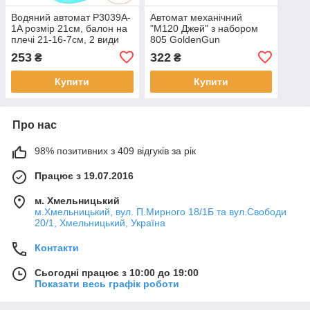
Водяний автомат P3039A-
Автомат механічний
1A розмір 21см, балон на
"М120 Джей" з набором
плечі 21-16-7см, 2 види
805 GoldenGun
(панда, тигр), у пакеті
253
322
₴
₴
31,5-32-7см
Купити
Купити
Про нас
98% позитивних з 409 відгуків за рік
Працює з 19.07.2016
м. Хмельницький
м.Хмельницький, вул. П.Мирного 18/1Б та вул.Свободи
20/1, Хмельницький, Україна
Контакти
Сьогодні працює з 10:00 до 19:00
Показати весь графік роботи