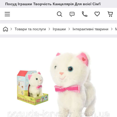
Посуд Іграшки Творчість Канцелярія Для всієї Сім'ї
Товари та послуги
Іграшки
Інтерактивні тварини
М