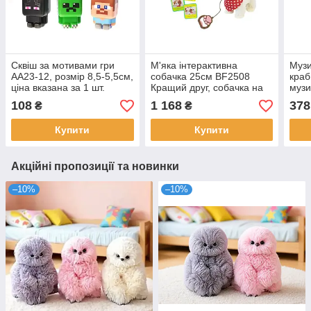
Сквіш за мотивами гри
М'яка інтерактивна
Музи
AA23-12, розмір 8,5-5,5см,
собачка 25см BF2508
краб
ціна вказана за 1 шт.
Кращий друг, собачка на
музи
повідку, повторяє голос,
коль
108
1 168
378
₴
₴
показує язик, ходить, у
коро
коробці 18-25-27см
Купити
Купити
Акційні пропозиції та новинки
–10%
–10%