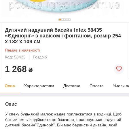
Дитячий надувний басейн Intex 58435
«Єдиноріг» з навісом і фонтаном, розмір 254
х 132 х 109 см
Немає в наявності
Код: 58435
Роздріб
1 268
₴
Опис
Характеристики
Доставка
Оплата
Умови п
Опис
У спеку будь-який малюк жадає поплескатися в водичці. Щоб
батьки змогли здійснити це бажання, пропонується надувний
дитячий басейн"Єдиноріг". Він має барвистий дизайн, який