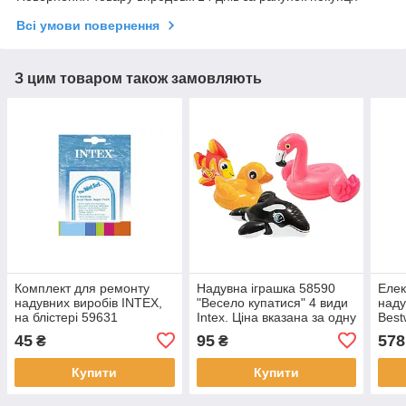
Всі умови повернення
З цим товаром також замовляють
Комплект для ремонту
Надувна іграшка 58590
Елек
надувних виробів INTEX,
"Весело купатися" 4 види
наду
на блістері 59631
Intex. Ціна вказана за одну
Best
іграшку.
мере
45
95
578
₴
₴
Купити
Купити