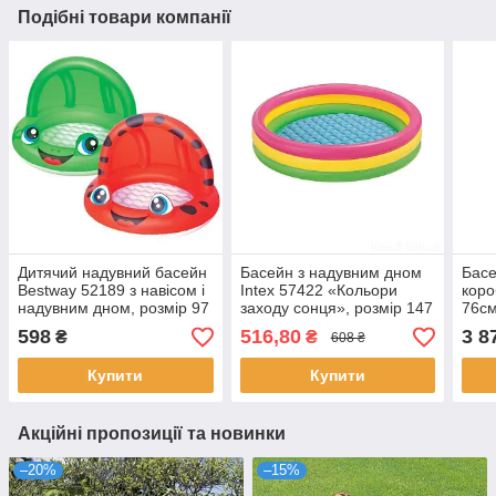
Подібні товари компанії
Дитячий надувний басейн
Басейн з надувним дном
Басе
Bestway 52189 з навісом і
Intex 57422 «Кольори
коро
надувним дном, розмір 97
заходу сонця», розмір 147
76см
х 66 см, об'єм 26 л
х 33 см, об'єм 275 л
комп
598
516,80
3 8
₴
₴
608 ₴
Купити
Купити
Акційні пропозиції та новинки
–20%
–15%