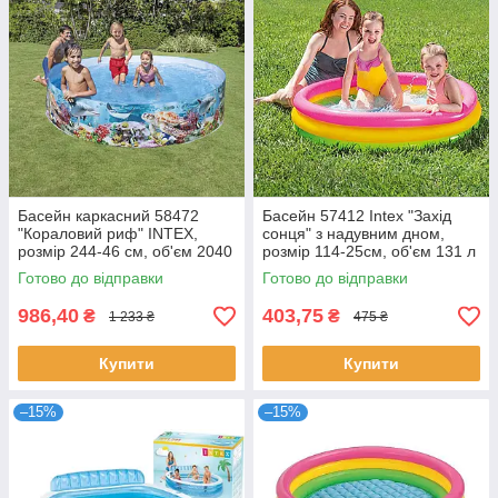
Басейн каркасний 58472
Басейн 57412 Intex "Захід
"Кораловий риф" ІNTEX,
сонця" з надувним дном,
розмір 244-46 см, об'єм 2040
розмір 114-25см, об'єм 131 л
л
Готово до відправки
Готово до відправки
986,40
403,75
₴
₴
1 233 ₴
475 ₴
Купити
Купити
–15%
–15%