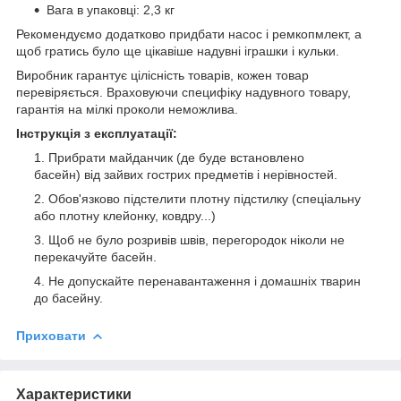
Вага в упаковці: 2,3 кг
Рекомендуємо додатково придбати насос і ремкопмлект, а
щоб гратись було ще цікавіше надувні іграшки і кульки.
Виробник гарантує цілісність товарів, кожен товар
перевіряється. Враховуючи специфіку надувного товару,
гарантія на мілкі проколи неможлива.
Інструкція з експлуатації:
Прибрати майданчик (де буде встановлено
басейн) від зайвих гострих предметів і нерівностей.
Обов'язково підстелити плотну підстилку (спеціальну
або плотну клейонку, ковдру...)
Щоб не було розривів швів, перегородок ніколи не
перекачуйте басейн.
Не допускайте перенавантаження і домашніх тварин
до басейну.
Приховати
Характеристики