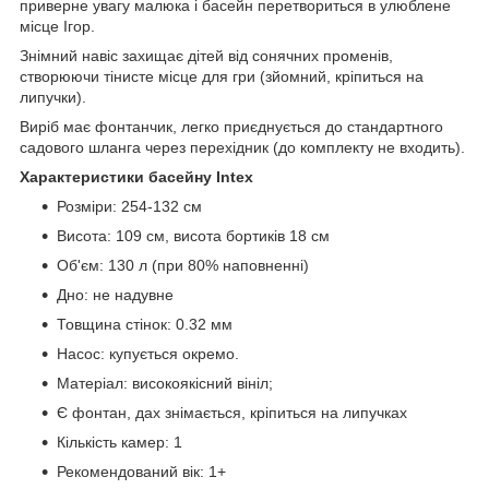
приверне увагу малюка і басейн перетвориться в улюблене
місце Ігор.
Знімний навіс захищає дітей від сонячних променів,
створюючи тінисте місце для гри (зйомний, кріпиться на
липучки).
Виріб має фонтанчик, легко приєднується до стандартного
садового шланга через перехідник (до комплекту не входить).
Характеристики басейну Intex
Розміри: 254-132 см
Висота: 109 см, висота бортиків 18 см
Об'єм: 130 л (при 80% наповненні)
Дно: не надувне
Товщина стінок: 0.32 мм
Насос: купується окремо.
Матеріал: високоякісний вініл;
Є фонтан, дах знімається, кріпиться на липучках
Кількість камер: 1
Рекомендований вік: 1+