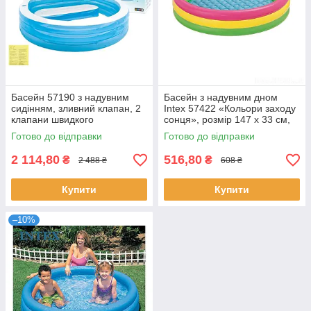
Басейн 57190 з надувним
Басейн з надувним дном
сидінням, зливний клапан, 2
Intex 57422 «Кольори заходу
клапани швидкого
сонця», розмір 147 х 33 см,
накачування та здування,
об'єм 275 л
Готово до відправки
Готово до відправки
розмір 229-218-79см, 590л.
2 114,80
516,80
₴
₴
2 488 ₴
608 ₴
Купити
Купити
–10%