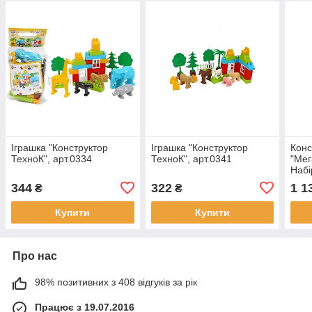
Іграшка "Конструктор
Іграшка "Конструктор
Конс
ТехноК", арт.0334
ТехноК", арт.0341
"Мег
Набі
з рі
344
322
1 1
₴
₴
з’єд
436
Купити
Купити
Про нас
98% позитивних з 408 відгуків за рік
Працює з 19.07.2016