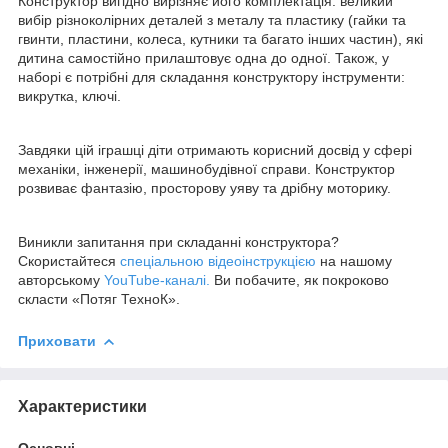
Конструктор вигідно вирізняє його комплектація: великий
вибір різноколірних деталей з металу та пластику (гайки та
гвинти, пластини, колеса, кутники та багато інших частин), які
дитина самостійно прилаштовує одна до одної. Також, у
наборі є потрібні для складання конструктору інструменти:
викрутка, ключі.
Завдяки цій іграшці діти отримають корисний досвід у сфері
механіки, інженерії, машинобудівної справи. Конструктор
розвиває фантазію, просторову уяву та дрібну моторику.
Виникли запитання при складанні конструктора?
Скористайтеся
спеціальною відеоінструкцією
на нашому
авторському
YouTube-каналі.
Ви побачите, як покроково
скласти «Потяг ТехноК».
Приховати
Характеристики
Основні