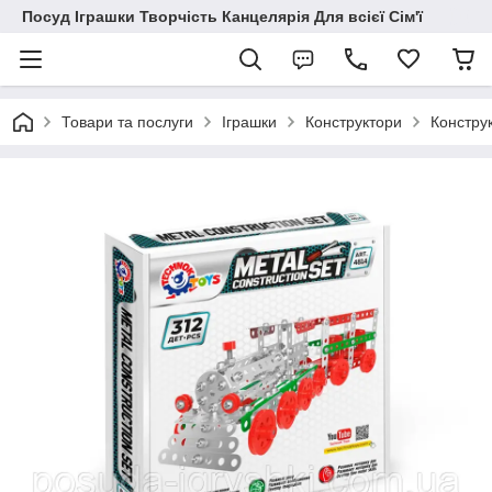
Посуд Іграшки Творчість Канцелярія Для всієї Сім'ї
Товари та послуги
Іграшки
Конструктори
Констру