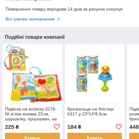
Повернення товару впродовж 14 днів за рахунок покупця
Всі умови повернення
Подібні товари компанії
Підвіска на коляску 0176-
Брязкальце на блістері
Підв
NI м'яка книжка 22см,
6317 р.23*14*8,5см
розм
шуршалку, прорізувач, на
бряз
аркуші, 19-21-3см
плюш
225
184
448
₴
₴
25-1
Купити
Купити