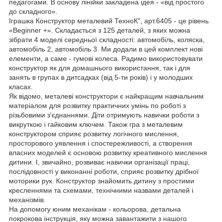
педагогами. В основу лінійки закладена ідея - «від простого
до складного».
Іграшка Конструктор металевий ТехноК", арт.6405 - це рівень
«Beginner +». Складається з 125 деталей, з яких можна
зібрати 4 моделі середньої складності: автомобіль, коляска,
автомобіль 2, автомобіль 3. Ми додали в цей комплект нові
елементи, а саме - гумові колеса. Радимо використовувати
конструктор як для домашнього використання, так і для
занять в групах в дитсадках (від 5-ти років) і у молодших
класах.
Як відомо, металеві конструктори є найкращим навчальним
матеріалом для розвитку практичних умінь по роботі з
різьбовими з'єднаннями. Діти отримують навички роботи з
викруткою і гайковим ключем. Також гра з металевим
конструктором сприяє розвитку логічного мислення,
просторового уявлення і спостережливості, а створення
власних моделей є основою розвитку креативного мислення
дитини. І, звичайно, розвиває навички організації праці,
послідовності у виконанні роботи, сприяє розвитку дрібної
моторики рук. Конструктор знайомить дитину з простими
кресленнями та схемами, технічними назвами деталей і
механізмів.
На допомогу юним механікам - кольорова, детальна
покрокова інструкція, яку можна завантажити з нашого