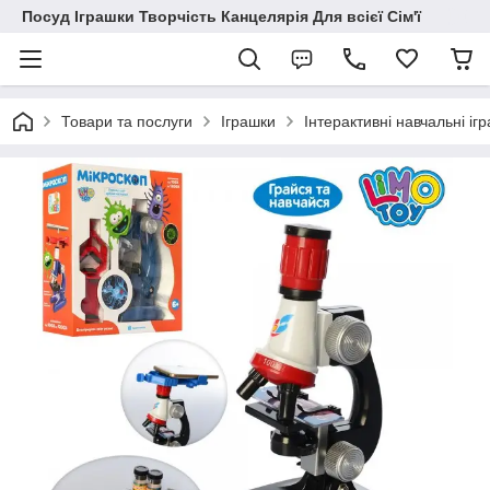
Посуд Іграшки Творчість Канцелярія Для всієї Сім'ї
Товари та послуги
Іграшки
Інтерактивні навчальні іг