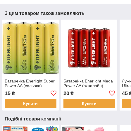
З цим товаром також замовляють
Батарейка Enerlight Super
Батарейка Enerlight Mega
Лужн
Power AA (сольова)
Power AA (алкалайн)
Ultr
15
20
45
₴
₴
Купити
Купити
Подібні товари компанії