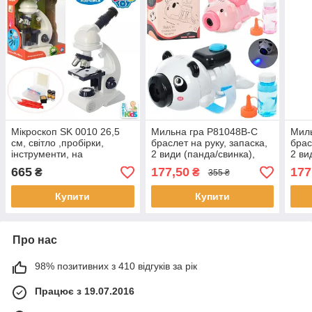
Мікроскоп SK 0010 26,5
Мильна гра P81048B-C
Миль
см, світло ,пробірки,
браслет на руку, запаска,
брас
інструменти, на
2 види (панда/свинка),
2 ви
батарейках, в коробці, 20-
музика, світло, на
музи
665
177,50
177
₴
₴
355 ₴
27-13см
батарейках 3АА, в
бата
коробці, 19,5-18-9см
коро
Купити
Купити
Про нас
98% позитивних з 410 відгуків за рік
Працює з 19.07.2016