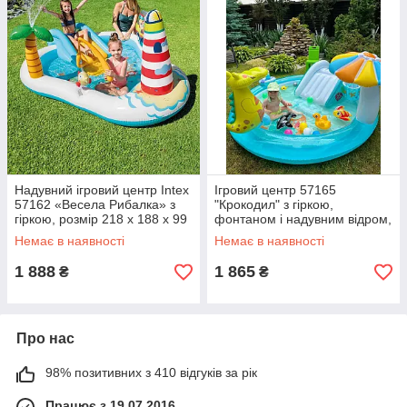
Надувний ігровий центр Intex
Ігровий центр 57165
57162 «Весела Рибалка» з
"Крокодил" з гіркою,
гіркою, розмір 218 x 188 x 99
фонтаном і надувним відром,
см.
розмір 201-170-84см, об'єм
Немає в наявності
Немає в наявності
160л
1 888
1 865
₴
₴
Про нас
98% позитивних з 410 відгуків за рік
Працює з 19.07.2016