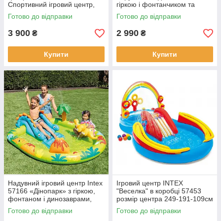
Спортивний ігровий центр,
гіркою і фонтанчиком та
розмір 102-267-325см,
кульками, в коробці 57158
Готово до відправки
Готово до відправки
футбол, бейсбол, волейбол.
розмір центра 244-191-91см.
3 900
2 990
₴
₴
Купити
Купити
Надувний ігровий центр Intex
Ігровий центр INTEX
57166 «Дінопарк» з гіркою,
"Веселка" в коробці 57453
фонтаном і динозаврами,
розмір центра 249-191-109см
розмір 191 х 152 х 58 см
Готово до відправки
Готово до відправки