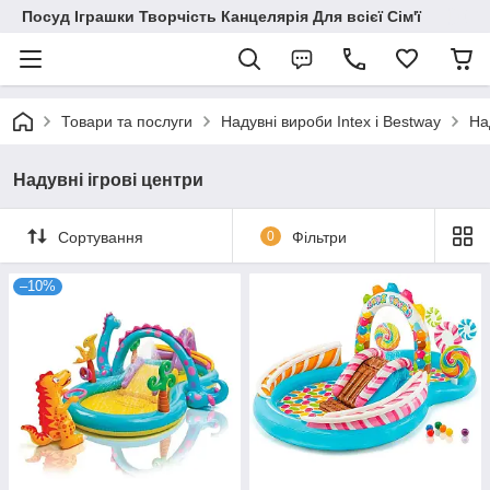
Посуд Іграшки Творчість Канцелярія Для всієї Сім'ї
Товари та послуги
Надувні вироби Intex і Bestway
На
Надувні ігрові центри
Сортування
0
Фільтри
–10%