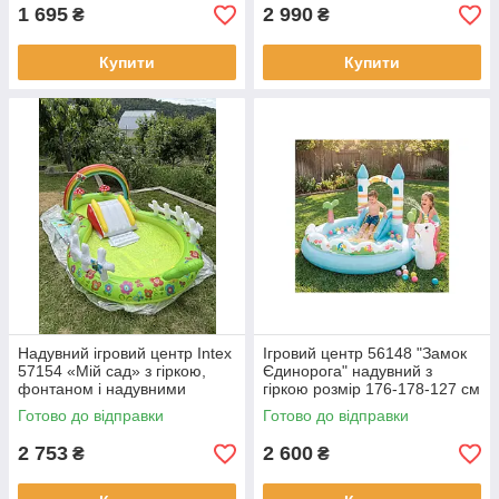
1 695
2 990
₴
₴
Купити
Купити
Надувний ігровий центр Intex
Ігровий центр 56148 "Замок
57154 «Мій сад» з гіркою,
Єдинорога" надувний з
фонтаном і надувними
гіркою розмір 176-178-127 см
іграшками, розмір 290 х 180 х
234л INTEX
Готово до відправки
Готово до відправки
104 см
2 753
2 600
₴
₴