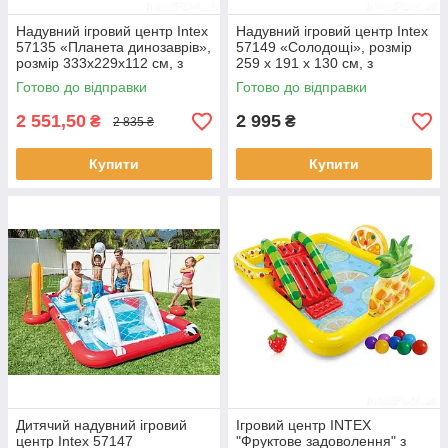
Надувний ігровий центр Intex
Надувний ігровий центр Intex
57135 «Планета динозаврів»,
57149 «Солодощі», розмір
розмір 333х229х112 см, з
259 х 191 х 130 см, з
гіркою і фонтаном
кульками, гіркою і фонтаном
Готово до відправки
Готово до відправки
2 551,50
2 995
₴
₴
2 835 ₴
Купити
Купити
Дитячий надувний ігровий
Ігровий центр INTEX
центр Intex 57147
"Фруктове задоволення" з