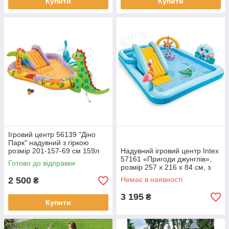
Купити
Купити
Ігровий центр 56139 "Діно
Парк" надувний з гіркою
розмір 201-157-69 см 159л
Надувний ігровий центр Intex
INTEX
57161 «Пригоди джунглів»,
Готово до відправки
розмір 257 x 216 x 84 см, з
гіркою,надувні пальми.
2 500
Немає в наявності
₴
3 195
₴
Купити