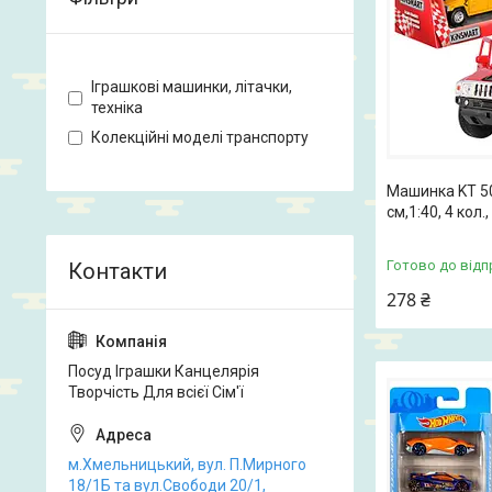
Іграшкові машинки, літачки,
техніка
Колекційні моделі транспорту
Машинка KT 50
см,1:40, 4 кол.
Готово до відп
278 ₴
Посуд Іграшки Канцелярія
Творчість Для всієї Сім'ї
м.Хмельницький, вул. П.Мирного
18/1Б та вул.Свободи 20/1,