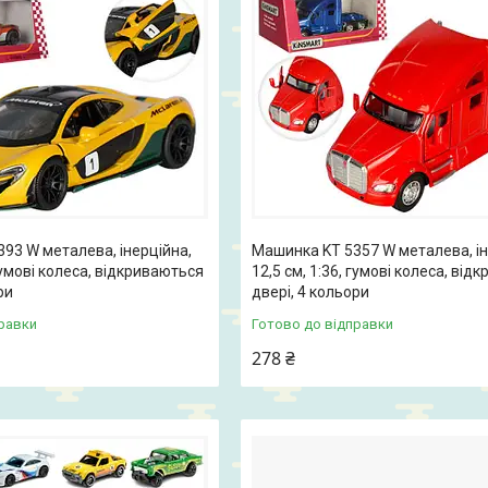
93 W металева, інерційна,
Машинка KT 5357 W металева, ін
 гумові колеса, відкриваються
12,5 см, 1:36, гумові колеса, від
ри
двері, 4 кольори
равки
Готово до відправки
278 ₴