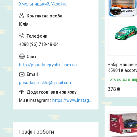
Хмельницький, Україна
Юлія
+380 (96) 718-48-04
Набір машинок
http://posuda-igryshki.com.ua
К5904 в асорт
Готово до відп
posudaigrushki@gmail.com
378 ₴
Ми в Instagram
https://www.instagram.com/posud_igrashki
Графік роботи