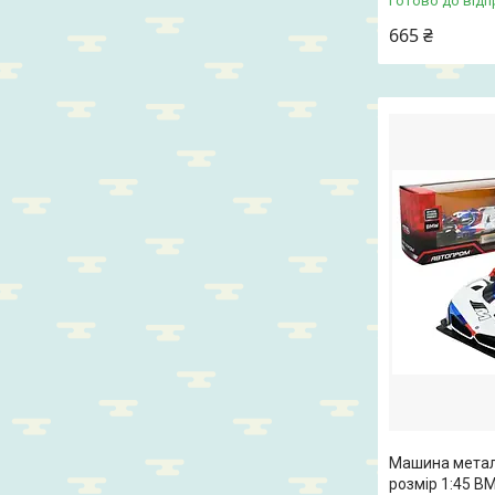
Готово до відп
665 ₴
Машина мета
розмір 1:45 BM