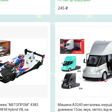
равки
Готово до відправки
245 ₴
лева "АВТОПРОМ" 4383
Машина A3240 металева, інерці
W M Hybrid V8, на
довжина 15см, звук, світло, від