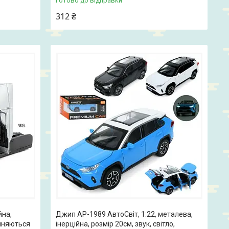
Готово до відправки
312 ₴
йна,
Джип AP-1989 АвтоСвіт, 1:22, металева,
чиняються
інерційна, розмір 20см, звук, світло,