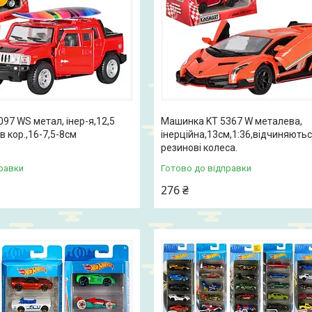
97 WS метал, інер-я,12,5
Машинка KT 5367 W металева,
, в кор.,16-7,5-8см
інерційна,13см,1:36,відчиняютьс
резинові колеса.
равки
Готово до відправки
276 ₴