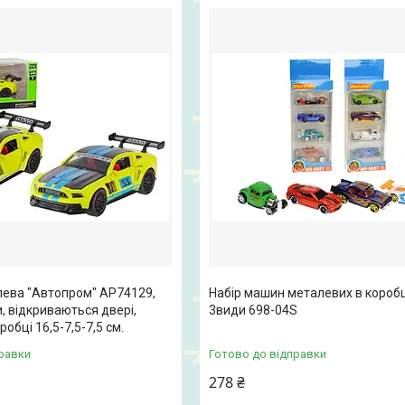
ева "Автопром" AP74129,
Набір машин металевих в коробц
и, відкриваються двері,
3види 698-04S
робці 16,5-7,5-7,5 см.
равки
Готово до відправки
278 ₴